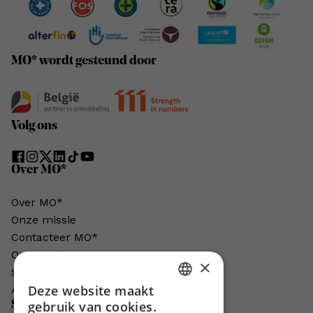
MO* wordt gesteund door
Volg ons
Over MO*
Over MO*
Onze missie
Contacteer MO*
Onze auteurs
×
Schrijven voor MO*?
Deze website maakt
Adverteren in MO*
DUTCH
Steun MO*
gebruik van cookies.