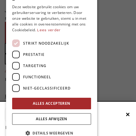
FRENCH
Deze website gebruikt cookies om uw
Je helpt ons groeien. MO* bestaat
gebruikerservaring te verbeteren. Door
ENGLISH
niet zonder jouw steun!
onze website te gebruiken, stemt u in met
alle cookies in overeenstemming met ons
Word proMO*
Cookiebeleid.
Lees verder
Steun MO* met uw organisatie
STRIKT NOODZAKELIJK
Doe een gift
PRESTATIE
Zet MO* in uw testament
TARGETING
4424
proMO's
FUNCTIONEEL
Bedankt voor jullie steun!
NIET-GECLASSIFICEERD
Privacybeleid
Disclaimer
ALLES ACCEPTEREN
AI Charter
✕
Voeg MO* toe aan je beginscherm
Cookievoorkeuren aanpassen
ALLES AFWIJZEN
site by
1. Druk op de deelknop
DETAILS WEERGEVEN
2. Scrol naar beneden