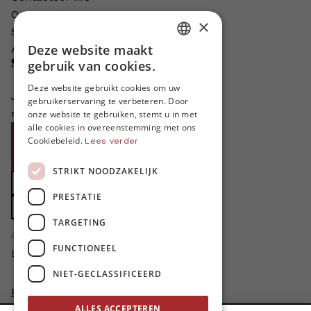
Onze auteurs
×
Schrijven voor MO*?
Deze website maakt
Adverteren in MO*
DUTCH
gebruik van cookies.
Steun MO*
FRENCH
Deze website gebruikt cookies om uw
Je helpt ons groeien. MO* bestaat
gebruikerservaring te verbeteren. Door
ENGLISH
niet zonder jouw steun!
onze website te gebruiken, stemt u in met
alle cookies in overeenstemming met ons
Word proMO*
Cookiebeleid.
Lees verder
Steun MO* met uw organisatie
STRIKT NOODZAKELIJK
Doe een gift
PRESTATIE
Zet MO* in uw testament
TARGETING
4424
proMO's
FUNCTIONEEL
Bedankt voor jullie steun!
NIET-GECLASSIFICEERD
Privacybeleid
ALLES ACCEPTEREN
Disclaimer