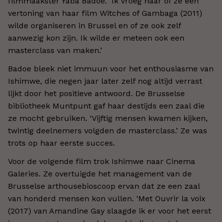
filmmaakster Yaba Badoe. ‘Ik vroeg haar of ze een
vertoning van haar film Witches of Gambaga (2011)
wilde organiseren in Brussel en of ze ook zelf
aanwezig kon zijn. Ik wilde er meteen ook een
masterclass van maken.’
Badoe bleek niet immuun voor het enthousiasme van
Ishimwe, die negen jaar later zelf nog altijd verrast
lijkt door het positieve antwoord. De Brusselse
bibliotheek Muntpunt gaf haar destijds een zaal die
ze mocht gebruiken. ‘Vijftig mensen kwamen kijken,
twintig deelnemers volgden de masterclass.’ Ze was
trots op haar eerste succes.
Voor de volgende film trok Ishimwe naar Cinema
Galeries. Ze overtuigde het management van de
Brusselse arthousebioscoop ervan dat ze een zaal
van honderd mensen kon vullen. ‘Met Ouvrir la voix
(2017) van Amandine Gay slaagde ik er voor het eerst