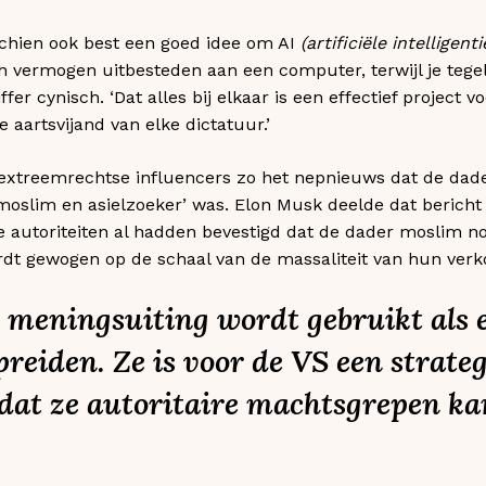
schien ook best een goed idee om AI
(artificiële intelligenti
 vermogen uitbesteden aan een computer, terwijl je tegeli
ijffer cynisch. ‘Dat alles bij elkaar is een effectief projec
e aartsvijand van elke dictatuur.’
n extreemrechtse influencers zo het nepnieuws dat de dad
moslim en asielzoeker’ was. Elon Musk deelde dat bericht 
se autoriteiten al hadden bevestigd dat de dader moslim n
ordt gewogen op de schaal van de massaliteit van hun verkond
n meningsuiting wordt gebruikt als
reiden. Ze is voor de VS een strate
dat ze autoritaire machtsgrepen ka