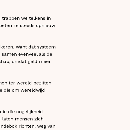
h trappen we telkens in
oeten ze steeds opnieuw
skeren. Want dat systeem
en samen evenveel als de
schap, omdat geld meer
nen ter wereld bezitten
e die om wereldwijd
ie die ongelijkheid
m laten mensen zich
ndebok richten, weg van