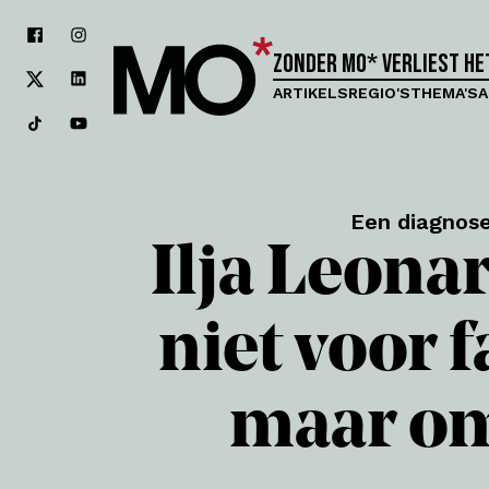
Zonder MO* verliest h
ARTIKELS
REGIO'S
THEMA'S
A
Een diagnose 
Ilja Leonar
niet voor 
maar om