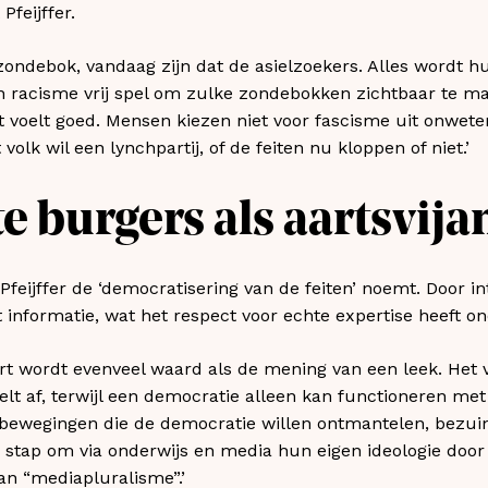
Pfeijffer.
zondebok, vandaag zijn dat de asielzoekers. Alles wordt h
ten racisme vrij spel om zulke zondebokken zichtbaar te m
t voelt goed. Mensen kiezen niet voor fascisme uit onwet
volk wil een lynchpartij, of de feiten nu kloppen of niet.’
te burgers als aartsvija
feijffer de ‘democratisering van de feiten’ noemt. Door i
t informatie, wat het respect voor echte expertise heeft o
rt wordt evenveel waard als de mening van een leek. Het 
lt af, terwijl een democratie alleen kan functioneren me
bewegingen die de democratie willen ontmantelen, bezuin
e stap om via onderwijs en media hun eigen ideologie door
n “mediapluralisme”.’