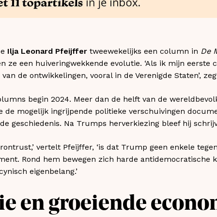
de
Ilja Leonard Pfeijffer
tweewekelijks een column in
De 
n ze een huiveringwekkende evolutie. ‘Als ik mijn eerste 
van de ontwikkelingen, vooral in de Verenigde Staten’, zegt
columns begin 2024. Meer dan de helft van de wereldbevol
e de mogelijk ingrijpende politieke verschuivingen docum
de geschiedenis. Na Trumps herverkiezing bleef hij schrijv
ontrust,’ vertelt Pfeijffer, ‘is dat Trump geen enkele teg
lement. Rond hem bewegen zich harde antidemocratische k
ynisch eigenbelang.’
e en groeiende econo