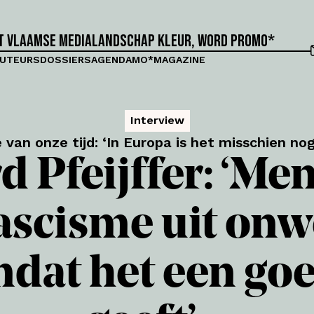
et Vlaamse medialandschap kleur, word proMO*
UTEURS
DOSSIERS
AGENDA
MO*MAGAZINE
Interview
van onze tijd: ‘In Europa is het misschien nog
d Pfeijffer: ‘M
fascisme uit on
dat het een goe