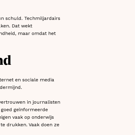
un schuld. Techmiljardairs
aken. Dat wekt
endheid, maar omdat het
nd
nternet en sociale media
ndermijnd.
vertrouwen in journalisten
t goed geïnformeerde
igen vaak op onderwijs
 te drukken. Vaak doen ze