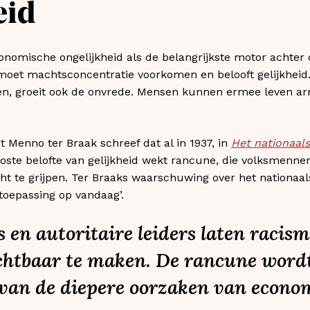
eid
economische ongelijkheid als de belangrijkste motor achter
moet machtsconcentratie voorkomen en belooft gelijkhei
men, groeit ook de onvrede. Mensen kunnen ermee leven ar
t Menno ter Braak schreef dat al in 1937, in
Het nationaals
eloste belofte van gelijkheid wekt rancune, die volksmen
t te grijpen. Ter Braaks waarschuwing over het nationaal
 toepassing op vandaag’.
 en autoritaire leiders laten racism
chtbaar te maken. De rancune word
 van de diepere oorzaken van econo