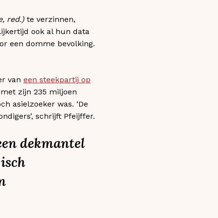
e, red.)
te verzinnen,
jkertijd ook al hun data
t voor een domme bevolking.
er van
een steekpartij op
met zijn 235 miljoen
och asielzoeker was. ‘De
igers’, schrijft Pfeijffer.
 een dekmantel
gisch
n