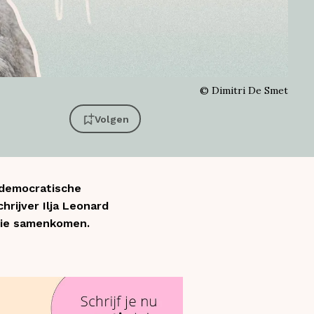
©
Dimitri De Smet
Volgen
 democratische
rijver Ilja Leonard
Unie samenkomen.