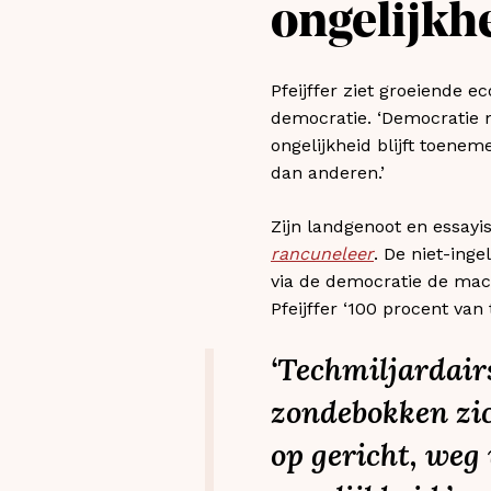
ongelijkh
Pfeijffer ziet groeiende 
democratie. ‘Democratie 
ongelijkheid blijft toene
dan anderen.’
Zijn landgenoot en essayis
rancuneleer
. De niet-ing
via de democratie de mach
Pfeijffer ‘100 procent van
‘Techmiljardairs
zondebokken zi
op gericht, weg