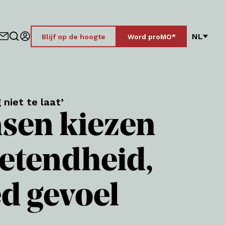
NL
Blijf op de hoogte
Word proMO*
 niet te laat’
ensen kiezen
wetendheid,
d gevoel