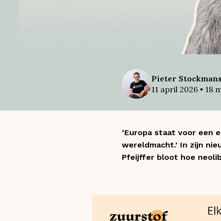
Pieter
Stockman
11 april 2026
•
18
m
‘Europa staat voor een 
wereldmacht.’ In zijn n
Pfeijffer bloot hoe neol