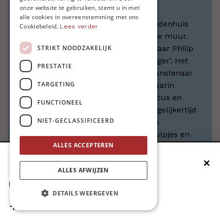
Omstandigheden
ENGLISH
onze website te gebruiken, stemt u in met
alle cookies in overeenstemming met ons
In de refter van het Antwerpse Maagdenhuis
Cookiebeleid.
Lees verder
staat een wit beeld tegen een blauwe muur.
STRIKT NOODZAKELIJK
Het werk van de Antwerpse kunstenaar Philip
Aguirre y Otegui heet ‘De bordendrager’. Het
PRESTATIE
dateert van 2010 en dit schrijft de kunstenaar
TARGETING
er zelf over: ‘Het was een periode waarin
wereldwijd culinaire topchefs de status en
FUNCTIONEEL
adoratie van rocksterren hadden. Tegelijkertijd
NIET-GECLASSIFICEERD
lopen achter de schermen tientallen
slechtbetaalde en dikwijls illegale hulpjes en
ALLES ACCEPTEREN
plongeurs rond. Ik wou een monument voor
die anonieme werkkrachten maken.’
✕
Voeg MO* toe aan je beginscherm
ALLES AFWIJZEN
De refter is vandaag omgebouwd tot
1. Druk op de deelknop
Restaurant Samenloop. Het restaurant is
DETAILS WEERGEVEN
2. Scrol naar beneden
eigenlijk een opleidingsplek voor asielzoekers,
3. Druk op ‘Zet op het beginscherm’
nieuwe migranten en andere mensen die maar