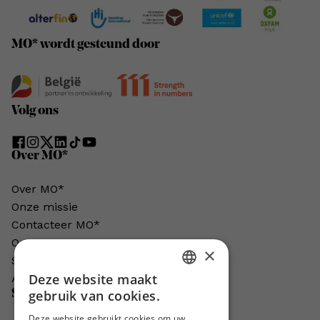
MO* wordt gesteund door
Volg ons
Over MO*
Over MO*
Onze missie
Contacteer MO*
Onze auteurs
×
Schrijven voor MO*?
Deze website maakt
Adverteren in MO*
DUTCH
Steun MO*
gebruik van cookies.
FRENCH
Deze website gebruikt cookies om uw