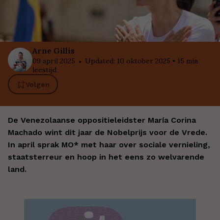
Arne
Gillis
09 april 2025
Updated
:
10 oktober 2025
•
15
min
leestijd
Volgen
De Venezolaanse oppositieleidster María Corina
Machado wint dit jaar de Nobelprijs voor de Vrede.
In april sprak MO* met haar over sociale vernieling,
staatsterreur en hoop in het eens zo welvarende
land.