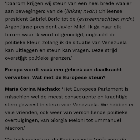
‘Daarom krijgen wij steun van een heel brede waaier
aan bewegingen: van de (
linkse; nvdr
.) Chileense
president Gabriel Boric tot de (
extreemrechtse; nvdr.
)
Argentijnse president Javier Milei. Ik ga naar elk
forum waar ik word uitgenodigd, ongeacht de
politieke kleur, zolang ik de situatie van Venezuela
kan uitleggen en steun kan vragen. Deze strijd
overstijgt politieke grenzen.’
Europa wordt vaak een gebrek aan daadkracht
verweten. Wat met de Europese steun?
María Corina Machado: ‘
Het Europees Parlement is
misschien wel de meest consequente en krachtige
stem geweest in steun voor Venezuela. We hebben er
vele vrienden, ook weer van verschillende politieke
overtuigingen, van Giorgia Meloni tot Emmanuel
Macron.’
‘De toekenning van de Sacharovprijs (
prijs voor de