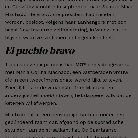
en González vluchtte in september naar Spanje. Maar
Machado, de vrouw die president had moeten
worden, besloot, volgens haar aanhangers met een
haast Navalnyaanse zelfopoffering, in Venezuela te
blijven, waar ze sindsdien ondergedoken leeft.
El pueblo bravo
Tijdens deze diepe crisis had
MO*
een videogesprek
met María Corina Machado, een vastberaden vrouw
die in een tweedimensionale wereld lijkt te leven.
Enerzijds is er de vervloekte tiran Maduro, en
anderzijds het
pueblo bravo,
het dappere volk dat de
ketenen wil afwerpen.
Machado zit in een eenvoudige fauteuil onder een
geblindeerd raam dat, afgaand op de sporadische
geluiden, aan de straatkant ligt. De Spartaanse
inrichting van de kamer heeft zonder twijfel slechts