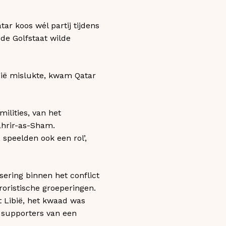
ar koos wél partij tijdens
de Golfstaat wilde
sië mislukte, kwam Qatar
milities, van het
Tahrir-as-Sham.
 speelden ook een rol’,
sering binnen het conflict
roristische groeperingen.
it Libië, het kwaad was
 supporters van een