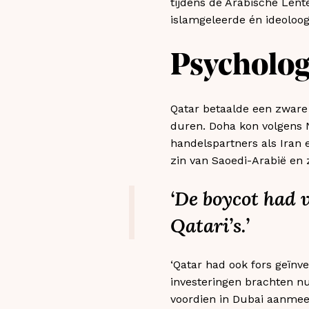
tijdens de Arabische Lente
islamgeleerde én ideoloog
Psycholog
Qatar betaalde een zware p
duren. Doha kon volgens
handelspartners als Iran
zin van Saoedi-Arabië en 
‘De boycot had 
Qatari’s.’
‘Qatar had ook fors geïnv
investeringen brachten n
voordien in Dubai aanmee