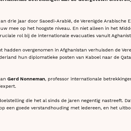
n drie jaar door Saoedi-Arabië, de Verenigde Arabische E
euw mee op het hoogste niveau. En niet alleen in het Midd
ruciale rol bij de internationale evacuaties vanuit Aghanis
t hadden overgenomen in Afghanistan verhuisden de Vere
ederland hun diplomatieke posten van Kaboel naar de Qat
aan
Gerd Nonneman
, professor internationale betrekkin
fexpert.
doelstelling die het al sinds de jaren negentig nastreeft. D
t op een goede verstandhouding met iedereen, en het uitb