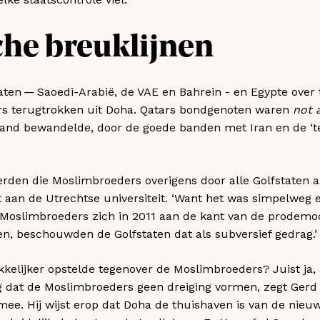
che breuklijnen
aten — Saoedi-Arabië, de VAE en Bahrein - en Egypte over 
s terugtrokken uit Doha. Qatars bondgenoten waren
not 
land bewandelde, door de goede banden met Iran en de ‘te
erden die Moslimbroeders overigens door alle Golfstaten 
t aan de Utrechtse universiteit. ‘Want het was simpelweg 
e Moslimbroeders zich in 2011 aan de kant van de prodemo
, beschouwden de Golfstaten dat als subversief gedrag.’
kelijker opstelde tegenover de Moslimbroeders? Juist ja,
ng dat de Moslimbroeders geen dreiging vormen, zegt Ge
e. Hij wijst erop dat Doha de thuishaven is van de nieuw