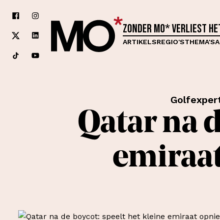
Zonder MO* verliest h
ARTIKELS
REGIO'S
THEMA'S
A
Golfexper
Qatar na d
emiraat