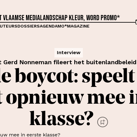
et Vlaamse medialandschap kleur, word proMO*
UTEURS
DOSSIERS
AGENDA
MO*MAGAZINE
Interview
t Gerd Nonneman fileert het buitenlandbeleid
e boycot: speelt
 opnieuw mee i
klasse?