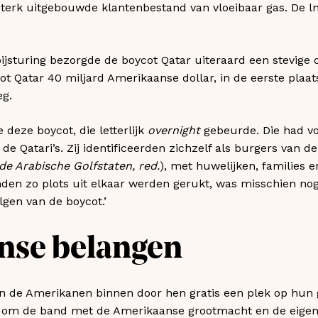
n sterk uitgebouwde klantenbestand van vloeibaar gas. De l
ijsturing bezorgde de boycot Qatar uiteraard een stevige 
 Qatar 40 miljard Amerikaanse dollar, in de eerste plaat
eg.
deze boycot, die letterlijk
overnight
gebeurde. Die had v
e Qatari’s. Zij identificeerden zichzelf als burgers van d
e Arabische Golfstaten, red.
), met huwelijken, families
den zo plots uit elkaar werden gerukt, was misschien nog
gen van de boycot.’
nse belangen
en de Amerikanen binnen door hen gratis een plek op hun 
t om de band met de Amerikaanse grootmacht en de eigen v