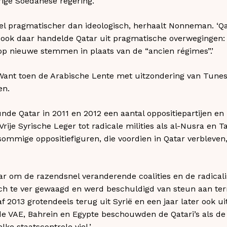
rige Soedanese regering.
eel pragmatischer dan ideologisch, herhaalt Nonneman. ‘Qat
 ook daar handelde Qatar uit pragmatische overwegingen: 
op nieuwe stemmen in plaats van de “ancien régimes”.’
 Want toen de Arabische Lente met uitzondering van Tune
en.
eunde Qatar in 2011 en 2012 een aantal oppositiepartijen en 
rije Syrische Leger tot radicale milities als al-Nusra en 
sommige oppositiefiguren, die voordien in Qatar verbleven,
ar om de razendsnel veranderende coalities en de radicali
ich te ver gewaagd en werd beschuldigd van steun aan ter
f 2013 grotendeels terug uit Syrië en een jaar later ook u
de VAE, Bahrein en Egypte beschouwden de Qatari’s als de
lke staatscontrole viel.’