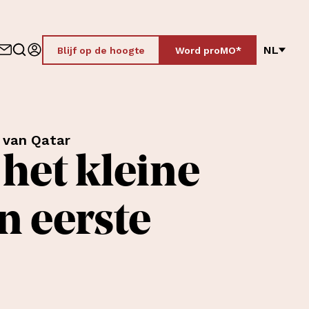
NL
Blijf op de hoogte
Word proMO*
 van Qatar
 het kleine
n eerste