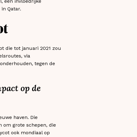
, een invloedrijke
in Qatar.
ot
t die tot januari 2021 zou
sroutes, via
d onderhouden, tegen de
mpact op de
ieuwe haven. Die
n om grote schepen, die
oycot ook mondiaal op