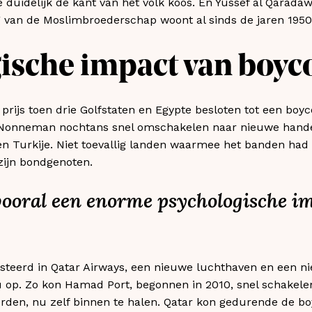
 duidelijk de kant van het volk koos. En Yussef al Qaradawi
 van de Moslimbroederschap woont al sinds de jaren 1950 
ische impact van boyc
rijs toen drie Golfstaten en Egypte besloten tot een boyco
 Nonneman nochtans snel omschakelen naar nieuwe handel
 en Turkije. Niet toevallig landen waarmee het banden ha
zijn bondgenoten.
vooral een enorme psychologische i
esteerd in Qatar Airways, een nieuwe luchthaven en een n
u op. Zo kon Hamad Port, begonnen in 2010, snel schakele
rden, nu zelf binnen te halen. Qatar kon gedurende de b