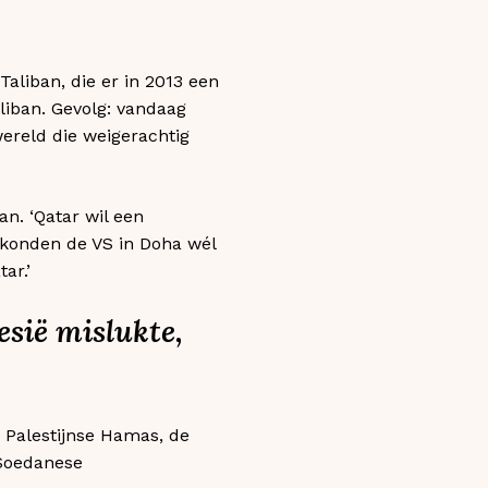
Taliban, die er in 2013 een
iban. Gevolg: vandaag
ereld die weigerachtig
an. ‘Qatar wil een
o konden de VS in Doha wél
ar.’
sië mislukte,
 Palestijnse Hamas, de
 Soedanese