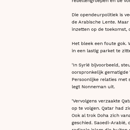
rebellengroepen en de vo
Die opendeurpolitiek is v
de Arabische Lente. Maar
inzetten op de toekomst, 
Het bleek een foute gok.
in een lastig parket te zitt
‘In Syrië bijvoorbeeld, st
oorspronkelijk gematigde V
Persoonlijke relaties met 
legt Nonneman uit.
‘Vervolgens verzaakte Qat
op te volgen. Qatar had z
Ook al trok Doha zich vana
geschied. Saoedi-Arabië, 
radicale islam die buiten e