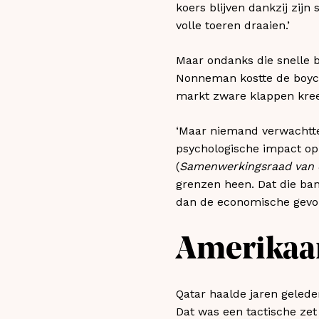
koers blijven dankzij zij
volle toeren draaien.’
Maar ondanks die snelle b
Nonneman kostte de boycot
markt zware klappen kre
‘Maar niemand verwachtte 
psychologische impact op d
(
Samenwerkingsraad van d
grenzen heen. Dat die ban
dan de economische gevol
Amerikaa
Qatar haalde jaren geled
Dat was een tactische ze