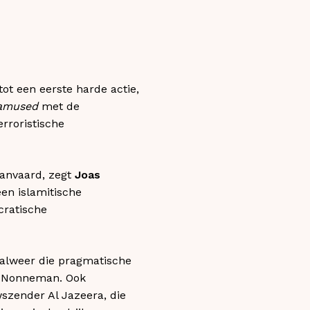
tot een eerste harde actie,
amused
met de
rroristische
aanvaard, zegt
Joas
een islamitische
cratische
 alweer die pragmatische
rd Nonneman. Ook
szender Al Jazeera, die