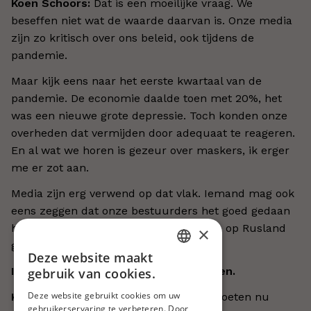
Koen Schoors:
Dat is een moeilijke vraag. We
beseffen niet wat de waarde daarvan is. Onze media
zijn zo kritisch over ons beleid, ook tijdens de
pandemie.
Maar kijk eens naar het eerste kwartaal van de
pandemie. De economie daalde toen met 20%, het
was een nieuwe grote depressie. Toch konden onze
overheden dat vermijden door adequaat te reageren.
En al wat we horen is gezeur over maskers, ik erger
me er zot aan.
Media zijn erg verwend op dat vlak. Iemand mag ook
eens zeggen dat onze bestuurders het goed gedaan
hebben. Nu ook met de manier waarop op Rusland
×
gereageerd wordt.
Deze website maakt
DUTCH
In beide crisissen leek de EU te groeien.
gebruik van cookies.
FRENCH
Deze website gebruikt cookies om uw
Koen Schoors:
Dat is knap, maar we moeten nu
gebruikerservaring te verbeteren. Door