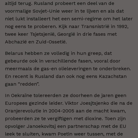
altijd terug. Rusland probeert een deel van de
voormalige Sovjet-Unie weer in te lijven en als dat
niet lukt installeert het een semi-regime om het later
nog eens te proberen. Kijk naar Transnistrië in 1992,
twee keer Tsjetsjenië, Georgië in drie fases met
Abchazië en Zuid-Ossetië.
Belarus hebben ze volledig in hun greep, dat
gebeurde ook in verschillende fasen, vooral door
meermaals de gas-en olieleveringen te onderbreken.
En recent is Rusland dan ook nog eens Kazachstan
gaan “redden”.
In Oekraïne tolereerden ze doorheen de jaren geen
Europees gezinde leider. Viktor Joesjtsjenko die na de
Oranjerevolutie in 2004-2005 aan de macht kwam,
probeerden ze te vergiftigen met dioxine. Toen zijn
opvolger Janoekovitsj een partnerschap met de EU
leek te sluiten, kwam Poetin weer tussen, met de