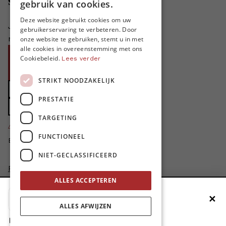
Steun MO*
gebruik van cookies.
FRENCH
Deze website gebruikt cookies om uw
Je helpt ons groeien. MO* bestaat
gebruikerservaring te verbeteren. Door
ENGLISH
niet zonder jouw steun!
onze website te gebruiken, stemt u in met
alle cookies in overeenstemming met ons
Word proMO*
Cookiebeleid.
Lees verder
Steun MO* met uw organisatie
STRIKT NOODZAKELIJK
Doe een gift
PRESTATIE
Zet MO* in uw testament
TARGETING
4424
proMO's
FUNCTIONEEL
Bedankt voor jullie steun!
NIET-GECLASSIFICEERD
Privacybeleid
Disclaimer
ALLES ACCEPTEREN
AI Charter
✕
Voeg MO* toe aan je beginscherm
Cookievoorkeuren aanpassen
ALLES AFWIJZEN
site by
1. Druk op de deelknop