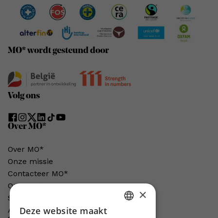
MO* wordt gesteund door
Volg ons
Over MO*
Over MO*
Onze missie
Contacteer MO*
Onze auteurs
×
Schrijven voor MO*?
Deze website maakt
Adverteren in MO*
DUTCH