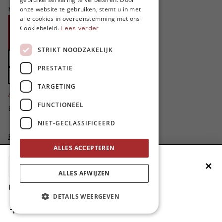
ENGLISH
niet zonder jouw steun!
onze website te gebruiken, stemt u in met
alle cookies in overeenstemming met ons
Word proMO*
Cookiebeleid.
Lees verder
Steun MO* met uw organisatie
STRIKT NOODZAKELIJK
Doe een gift
PRESTATIE
Zet MO* in uw testament
TARGETING
4424
proMO's
FUNCTIONEEL
Bedankt voor jullie steun!
NIET-GECLASSIFICEERD
Privacybeleid
Disclaimer
ALLES ACCEPTEREN
AI Charter
✕
Voeg MO* toe aan je beginscherm
Cookievoorkeuren aanpassen
ALLES AFWIJZEN
site by
1. Druk op de deelknop
DETAILS WEERGEVEN
2. Scrol naar beneden
3. Druk op ‘Zet op het beginscherm’