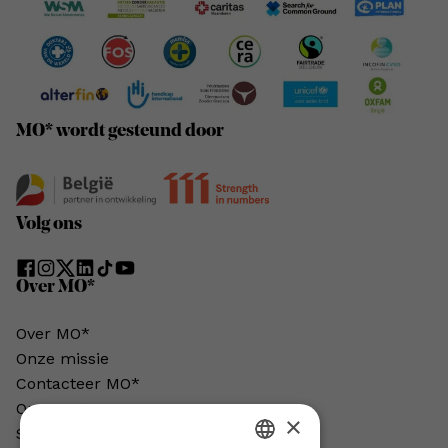
MO* wordt gesteund door
Volg ons
Over MO*
Over MO*
Onze missie
Contacteer MO*
Onze auteurs
×
Schrijven voor MO*?