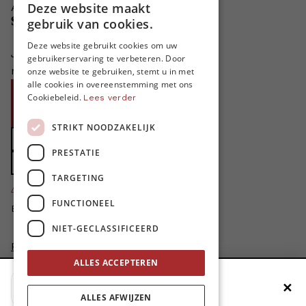
Deze website maakt
Adverteren in MO*
DUTCH
Steun MO*
gebruik van cookies.
FRENCH
Deze website gebruikt cookies om uw
Je helpt ons groeien. MO* bestaat
gebruikerservaring te verbeteren. Door
ENGLISH
niet zonder jouw steun!
onze website te gebruiken, stemt u in met
alle cookies in overeenstemming met ons
Word proMO*
Cookiebeleid.
Lees verder
Steun MO* met uw organisatie
STRIKT NOODZAKELIJK
Doe een gift
PRESTATIE
Zet MO* in uw testament
TARGETING
4424
proMO's
FUNCTIONEEL
Bedankt voor jullie steun!
NIET-GECLASSIFICEERD
Privacybeleid
Disclaimer
ALLES ACCEPTEREN
AI Charter
✕
Voeg MO* toe aan je beginscherm
Cookievoorkeuren aanpassen
ALLES AFWIJZEN