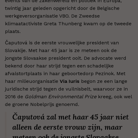
events van de zakenwereld en politiek in Europa,
twintig jaar geleden opgericht door de Belgische
werkgeversorganisatie VBO. De Zweedse
klimaatactiviste Greta Thunberg kwam op de tweede
plaats.
Čaputová is de eerste vrouwelijke president van
Slovakije. Met haar 45 jaar is ze meteen ook de
jongste Slovaakse president ooit. De advocate werd
bekend door haar strijd tegen een schadelijke
afvalstortplaats in haar geboortedorp Pezinok. Met
haar milieuorganisatie
Via Iuris
begon ze een lange
juridische strijd tegen de vuilnisbelt, waarvoor ze in
2016 de
Goldman Environmental Prize
kreeg, ook wel
de groene Nobelprijs genoemd.
Čaputová zal met haar 45 jaar niet
alleen de eerste vrouw zijn, maar
meteen ook de jongste Slovaakse