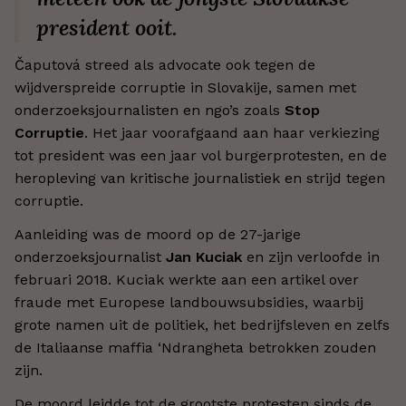
president ooit.
Čaputová streed als advocate ook tegen de
wijdverspreide corruptie in Slovakije, samen met
onderzoeksjournalisten en ngo’s zoals
Stop
Corruptie
. Het jaar voorafgaand aan haar verkiezing
tot president was een jaar vol burgerprotesten, en de
heropleving van kritische journalistiek en strijd tegen
corruptie.
Aanleiding was de moord op de 27-jarige
onderzoeksjournalist
Jan Kuciak
en zijn verloofde in
februari 2018. Kuciak werkte aan een artikel over
fraude met Europese landbouwsubsidies, waarbij
grote namen uit de politiek, het bedrijfsleven en zelfs
de Italiaanse maffia ‘Ndrangheta betrokken zouden
zijn.
De moord leidde tot de grootste protesten sinds de