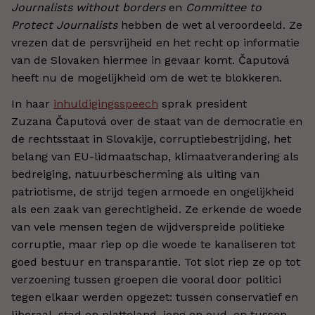
Journalists without borders
en
Committee to
Protect Journalists
hebben de wet al veroordeeld. Ze
vrezen dat de persvrijheid en het recht op informatie
van de Slovaken hiermee in gevaar komt. Čaputová
heeft nu de mogelijkheid om de wet te blokkeren.
In haar
inhuldigingsspeech
sprak president
Zuzana Čaputová over de staat van de democratie en
de rechtsstaat in Slovakije, corruptiebestrijding, het
belang van EU-lidmaatschap, klimaatverandering als
bedreiging, natuurbescherming als uiting van
patriotisme, de strijd tegen armoede en ongelijkheid
als een zaak van gerechtigheid. Ze erkende de woede
van vele mensen tegen de wijdverspreide politieke
corruptie, maar riep op die woede te kanaliseren tot
goed bestuur en transparantie. Tot slot riep ze op tot
verzoening tussen groepen die vooral door politici
tegen elkaar werden opgezet: tussen conservatief en
liberaal, stad en platteland, jong en oud, en tussen