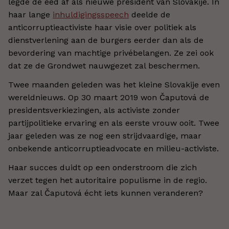
legde de eed af als nieuwe president van Slovakije. In
haar lange
inhuldigingsspeech
deelde de
anticorruptieactiviste haar visie over politiek als
dienstverlening aan de burgers eerder dan als de
bevordering van machtige privébelangen. Ze zei ook
dat ze de Grondwet nauwgezet zal beschermen.
Twee maanden geleden was het kleine Slovakije even
wereldnieuws. Op 30 maart 2019 won Čaputová de
presidentsverkiezingen, als activiste zonder
partijpolitieke ervaring en als eerste vrouw ooit. Twee
jaar geleden was ze nog een strijdvaardige, maar
onbekende anticorruptieadvocate en milieu-activiste.
Haar succes duidt op een onderstroom die zich
verzet tegen het autoritaire populisme in de regio.
Maar zal Čaputová écht iets kunnen veranderen?