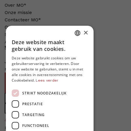
Over MO*
Onze missie
Contacteer MO*
Onze auteurs
×
Schrijven voor MO*?
Deze website maakt
Adverteren in MO*
DUTCH
gebruik van cookies.
Steun MO*
FRENCH
Deze website gebruikt cookies om uw
Je helpt ons groeien. MO* bestaat
gebruikerservaring te verbeteren. Door
ENGLISH
niet zonder jouw steun!
onze website te gebruiken, stemt u in met
alle cookies in overeenstemming met ons
Word proMO*
Cookiebeleid.
Lees verder
Steun MO* met uw organisatie
STRIKT NOODZAKELIJK
Doe een gift
PRESTATIE
Zet MO* in uw testament
TARGETING
4424
proMO's
FUNCTIONEEL
Bedankt voor jullie steun!