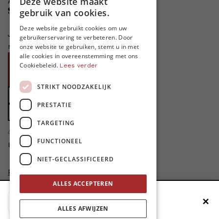
Deze website maakt
Adverteren in MO*
DUTCH
Steun MO*
gebruik van cookies.
FRENCH
Deze website gebruikt cookies om uw
Je helpt ons groeien. MO* bestaat
gebruikerservaring te verbeteren. Door
ENGLISH
niet zonder jouw steun!
onze website te gebruiken, stemt u in met
alle cookies in overeenstemming met ons
Word proMO*
Cookiebeleid.
Lees verder
Steun MO* met uw organisatie
STRIKT NOODZAKELIJK
Doe een gift
PRESTATIE
Zet MO* in uw testament
TARGETING
4424
proMO's
FUNCTIONEEL
Bedankt voor jullie steun!
NIET-GECLASSIFICEERD
Privacybeleid
Disclaimer
ALLES ACCEPTEREN
AI Charter
✕
Voeg MO* toe aan je beginscherm
Cookievoorkeuren aanpassen
ALLES AFWIJZEN