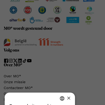
MO* wordt gesteund door
Volg ons
Over MO*
Over MO*
Onze missie
Contacteer MO*
Onze auteurs
×
Schrijven voor MO*?