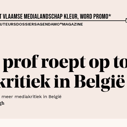
et Vlaamse medialandschap kleur, word proMO*
UTEURS
DOSSIERS
AGENDA
MO*MAGAZINE
 prof roept op t
ritiek in België
gh