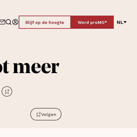
NL
Blijf op de hoogte
Word proMO*
ot meer
Volgen