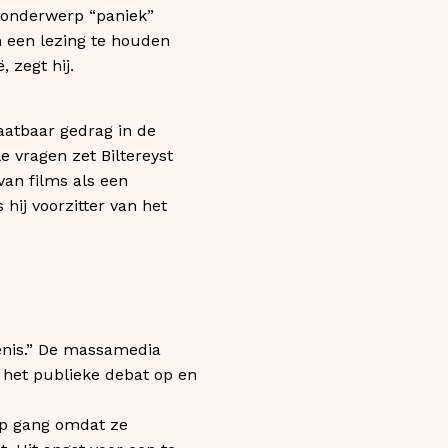
t onderwerp “paniek”
m een lezing te houden
 zegt hij.
laatbaar gedrag in de
 vragen zet Biltereyst
van films als een
hij voorzitter van het
tenis.” De massamedia
e het publieke debat op en
op gang omdat ze