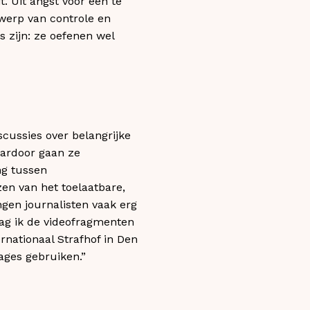
. Uit angst voor een te
rwerp van controle en
s zijn: ze oefenen wel
cussies over belangrijke
aardoor gaan ze
ng tussen
en van het toelaatbare,
gen journalisten vaak erg
zag ik de videofragmenten
ernationaal Strafhof in Den
ages gebruiken.”