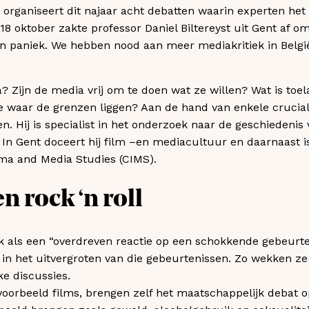
 organiseert dit najaar acht debatten waarin experten he
8 oktober zakte professor Daniel Biltereyst uit Gent af o
n paniek. We hebben nood aan meer mediakritiek in België,
a? Zijn de media vrij om te doen wat ze willen? Wat is toe
e waar de grenzen liggen? Aan de hand van enkele cruciale
n. Hij is specialist in het onderzoek naar de geschiedenis 
In Gent doceert hij film –en mediacultuur en daarnaast is 
a and Media Studies (CIMS).
n rock ‘n roll
iek als een “overdreven reactie op een schokkende gebeur
l in het uitvergroten van die gebeurtenissen. Zo wekken z
e discussies.
voorbeeld films, brengen zelf het maatschappelijk debat 