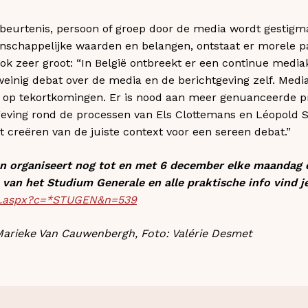
eurtenis, persoon of groep door de media wordt gestigma
schappelijke waarden en belangen, ontstaat er morele pan
k zeer groot: “In België ontbreekt er een continue mediak
 weinig debat over de media en de berichtgeving zelf. Media
 op tekortkomingen. Er is nood aan meer genuanceerde p
ggeving rond de processen van Els Clottemans en Léopold
het creëren van de juiste context voor een sereen debat.”
n organiseert nog tot en met 6 december elke maandag e
van het Studium Generale en alle praktische info vind je
in.aspx?c=*STUGEN&n=539
arieke Van Cauwenbergh, Foto: Valérie Desmet