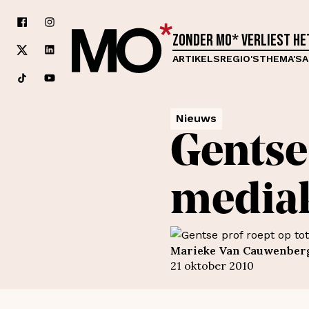
Zonder MO* verliest h
ARTIKELS
REGIO'S
THEMA'S
A
Nieuws
Gentse
mediak
Marieke Van Cauwenber
21 oktober 2010