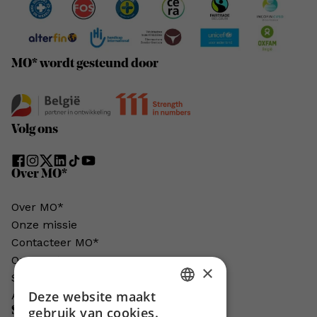
MO* wordt gesteund door
Volg ons
Over MO*
Over MO*
Onze missie
Contacteer MO*
Onze auteurs
×
Schrijven voor MO*?
Deze website maakt
Adverteren in MO*
DUTCH
Steun MO*
gebruik van cookies.