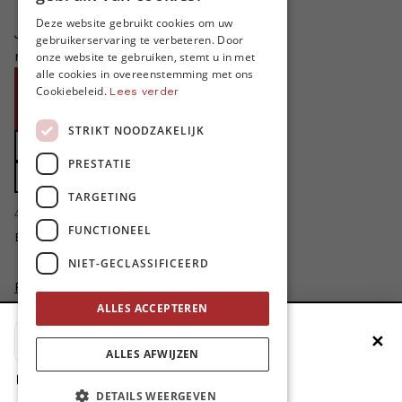
FRENCH
Deze website gebruikt cookies om uw
Je helpt ons groeien. MO* bestaat
gebruikerservaring te verbeteren. Door
ENGLISH
niet zonder jouw steun!
onze website te gebruiken, stemt u in met
alle cookies in overeenstemming met ons
Word proMO*
Cookiebeleid.
Lees verder
Steun MO* met uw organisatie
STRIKT NOODZAKELIJK
Doe een gift
PRESTATIE
Zet MO* in uw testament
TARGETING
4424
proMO's
FUNCTIONEEL
Bedankt voor jullie steun!
NIET-GECLASSIFICEERD
Privacybeleid
Disclaimer
ALLES ACCEPTEREN
AI Charter
✕
Voeg MO* toe aan je beginscherm
Cookievoorkeuren aanpassen
ALLES AFWIJZEN
site by
1. Druk op de deelknop
DETAILS WEERGEVEN
2. Scrol naar beneden