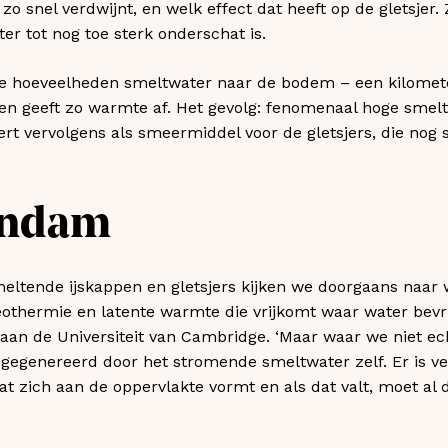
 snel verdwijnt, en welk effect dat heeft op de gletsjer. 
er tot nog toe sterk onderschat is.
e hoeveelheden smeltwater naar de bodem – een kilomete
en geeft zo warmte af. Het gevolg: fenomenaal hoge smel
rt vervolgens als smeermiddel voor de gletsjers, die nog s
endam
smeltende ijskappen en gletsjers kijken we doorgaans naa
geothermie en latente warmte die vrijkomt waar water bevri
g aan de Universiteit van Cambridge. ‘Maar waar we niet e
gegenereerd door het stromende smeltwater zelf. Er is v
at zich aan de oppervlakte vormt en als dat valt, moet al 