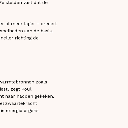
Ze stelden vast dat de
r of meer lager – creëert
tsnelheden aan de basis.
neller richting de
r warmtebronnen zoals
est’, zegt Poul
cht naar hadden gekeken,
eel zwaartekracht
die energie ergens