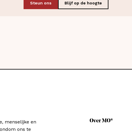
Steun ons
Blijf op de hoogte
Over MO*
e, menselijke en
rondom ons te