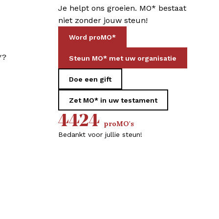
Je helpt ons groeien. MO* bestaat
niet zonder jouw steun!
Word proMO*
*?
Steun MO* met uw organisatie
Doe een gift
Zet MO* in uw testament
4424
proMO's
Bedankt voor jullie steun!