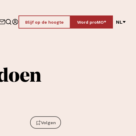
NL
Blijf op de hoogte
Word proMO*
 doen
Volgen