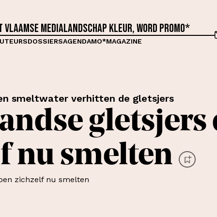
et Vlaamse medialandschap kleur, word proMO*
UTEURS
DOSSIERS
AGENDA
MO*MAGAZINE
 smeltwater verhitten de gletsjers
andse gletsjers
lf nu smelten