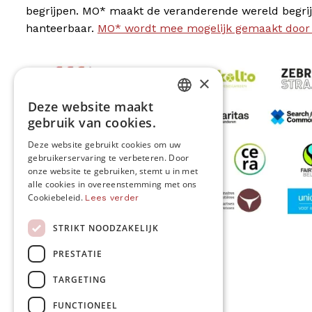
begrijpen. MO* maakt de veranderende wereld begrij
hanteerbaar.
MO* wordt mee mogelijk gemaakt door
×
Deze website maakt
DUTCH
gebruik van cookies.
FRENCH
Deze website gebruikt cookies om uw
gebruikerservaring te verbeteren. Door
ENGLISH
onze website te gebruiken, stemt u in met
alle cookies in overeenstemming met ons
Cookiebeleid.
Lees verder
STRIKT NOODZAKELIJK
MO* wordt gesteund door
PRESTATIE
TARGETING
Volg ons
FUNCTIONEEL