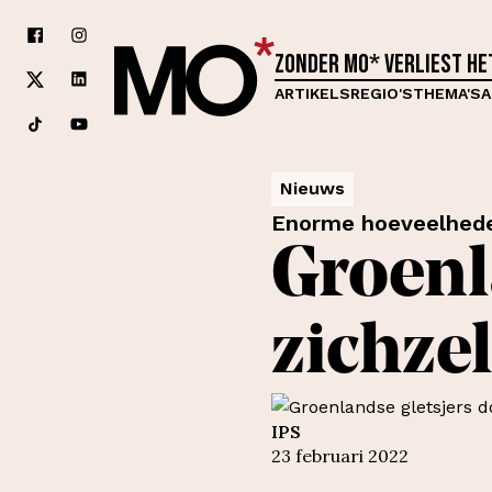
Zonder MO* verliest h
ARTIKELS
REGIO'S
THEMA'S
A
Nieuws
Enorme hoeveelheden
Groenl
zichze
IPS
23 februari 2022