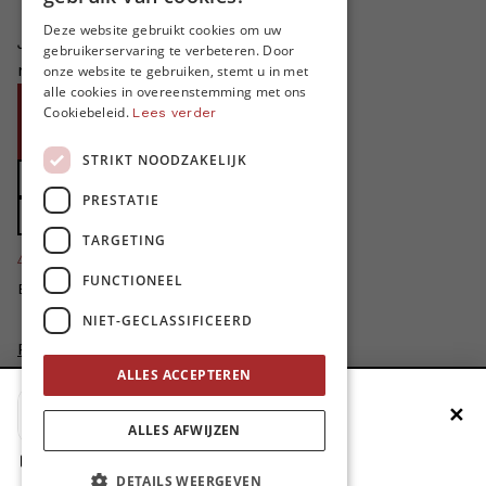
FRENCH
Deze website gebruikt cookies om uw
Je helpt ons groeien. MO* bestaat
gebruikerservaring te verbeteren. Door
ENGLISH
niet zonder jouw steun!
onze website te gebruiken, stemt u in met
alle cookies in overeenstemming met ons
Word proMO*
Cookiebeleid.
Lees verder
Steun MO* met uw organisatie
STRIKT NOODZAKELIJK
Doe een gift
PRESTATIE
Zet MO* in uw testament
TARGETING
4424
proMO's
FUNCTIONEEL
Bedankt voor jullie steun!
NIET-GECLASSIFICEERD
Privacybeleid
Disclaimer
ALLES ACCEPTEREN
AI Charter
✕
Voeg MO* toe aan je beginscherm
Cookievoorkeuren aanpassen
ALLES AFWIJZEN
site by
1. Druk op de deelknop
DETAILS WEERGEVEN
2. Scrol naar beneden