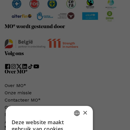
MO* wordt gesteund door
Volg ons
Over MO*
Over MO*
Onze missie
Contacteer MO*
Onze auteurs
×
Schrijven voor MO*?
Deze website maakt
Adverteren in MO*
DUTCH
Steun MO*
gebruik van cookies.