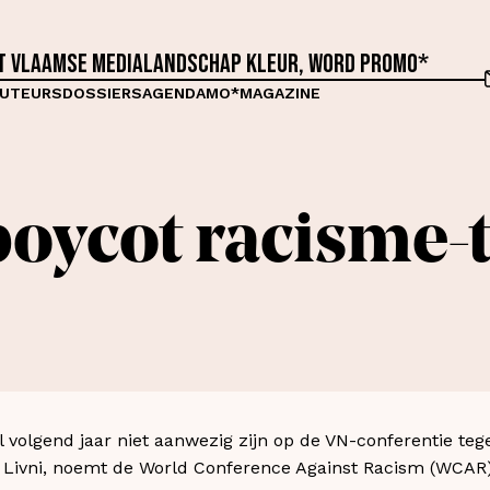
et Vlaamse medialandschap kleur, word proMO*
UTEURS
DOSSIERS
AGENDA
MO*MAGAZINE
 boycot racisme-
l volgend jaar niet aanwezig zijn op de VN-conferentie teg
 Livni, noemt de World Conference Against Racism (WCAR) 