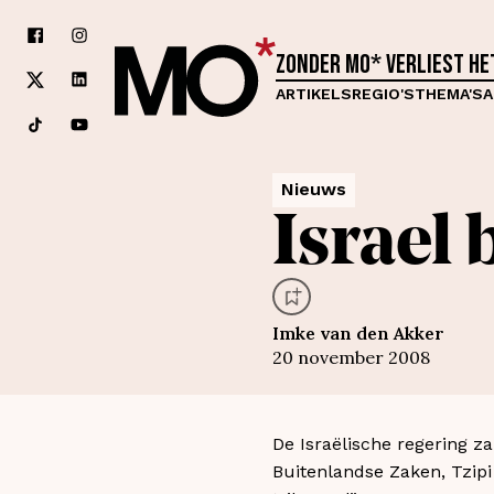
Zonder MO* verliest h
ARTIKELS
REGIO'S
THEMA'S
A
Nieuws
Israel
Imke van den Akker
20 november 2008
De Israëlische regering za
Buitenlandse Zaken, Tzipi