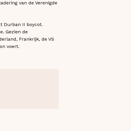
gadering van de Verenigde
at Durban II boycot.
ie. Gezien de
erland, Frankrijk, de VS
on voert.