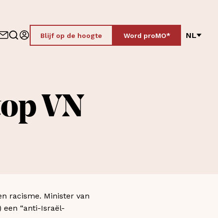
NL
Blijf op de hoogte
Word proMO*
top VN
en racisme. Minister van
een “anti-Israël-