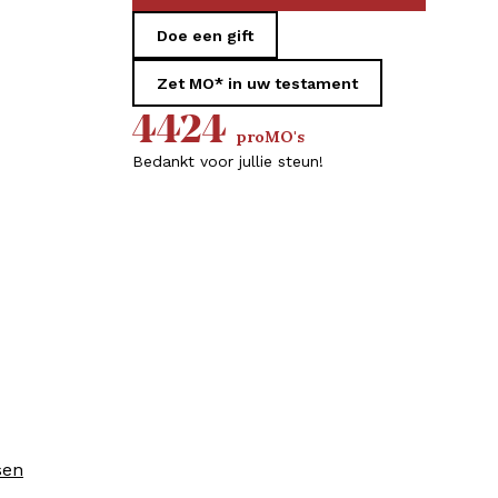
Doe een gift
Zet MO* in uw testament
4424
proMO's
Bedankt voor jullie steun!
sen