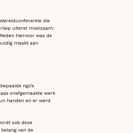
-Wereldconferentie die
rliep uiterst moeizaam:
. Reden hiervoor was de
chuldig maakt aan
e bepaalde ngo’s
helaas onafgemaakte werk
hun handen en er werd
 wordt ook deze
t belang van de