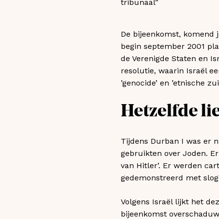
tribunaal”
De bijeenkomst, komend ja
begin september 2001 plaa
de Verenigde Staten en Is
resolutie, waarin Israël 
’genocide’ en ’etnische zui
Hetzelfde li
Tijdens Durban I was er ni
gebruikten over Joden. Er
van Hitler’. Er werden c
gedemonstreerd met slogan
Volgens Israël lijkt het d
bijeenkomst overschaduwd 