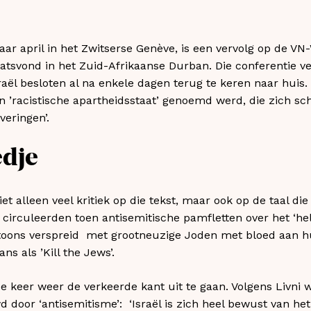
ar april in het Zwitserse Genève, is een vervolg op de VN
tsvond in het Zuid-Afrikaanse Durban. Die conferentie ve
raël besloten al na enkele dagen terug te keren naar huis
een ’racistische apartheidsstaat’ genoemd werd, die zich s
veringen’.
edje
et alleen veel kritiek op die tekst, maar ook op de taal di
 circuleerden toen antisemitische pamfletten over het ‘
artoons verspreid met grootneuzige Joden met bloed aan 
s als ’Kill the Jews’.
eze keer weer de verkeerde kant uit te gaan. Volgens Livni
door ‘antisemitisme’: ‘Israël is zich heel bewust van he