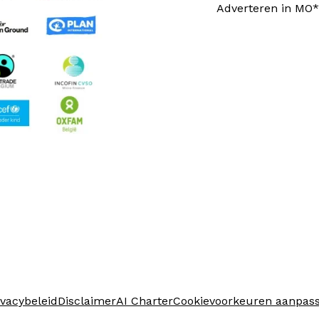
Adverteren in MO*
ivacybeleid
Disclaimer
AI Charter
Cookievoorkeuren aanpas