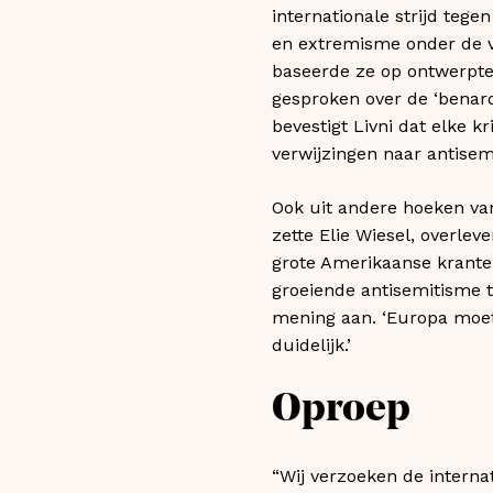
internationale strijd tege
en extremisme onder de vl
baseerde ze op ontwerpte
gesproken over de ‘benard
bevestigt Livni dat elke k
verwijzingen naar antisem
Ook uit andere hoeken van
zette Elie Wiesel, overle
grote Amerikaanse krante
groeiende antisemitisme te
mening aan. ‘Europa moet
duidelijk.’
Oproep
“Wij verzoeken de interna