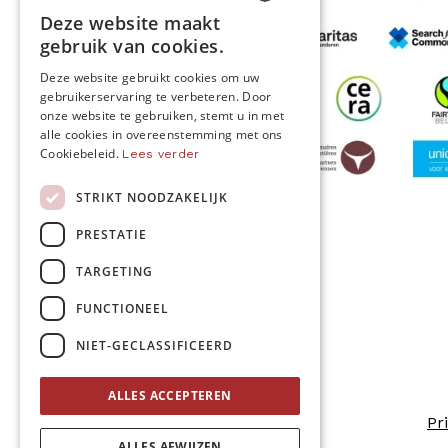
Deze website maakt
DUTCH
gebruik van cookies.
FRENCH
Deze website gebruikt cookies om uw
gebruikerservaring te verbeteren. Door
ENGLISH
onze website te gebruiken, stemt u in met
alle cookies in overeenstemming met ons
Cookiebeleid.
Lees verder
STRIKT NOODZAKELIJK
MO* wordt gesteund door
PRESTATIE
TARGETING
Volg ons
FUNCTIONEEL
NIET-GECLASSIFICEERD
ALLES ACCEPTEREN
Pr
ALLES AFWIJZEN