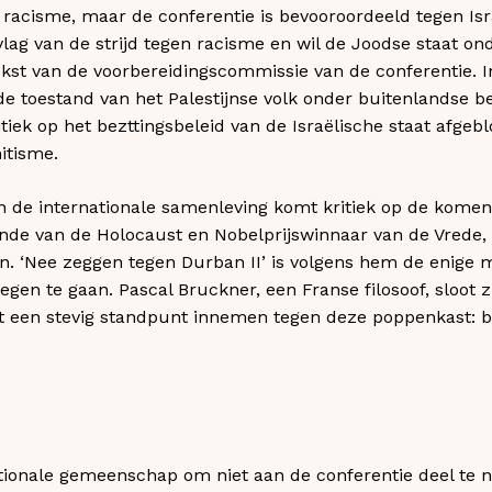
n racisme, maar de conferentie is bevooroordeeld tegen Isr
ag van de strijd tegen racisme en wil de Joodse staat onde
kst van de voorbereidingscommissie van de conferentie. 
e toestand van het Palestijnse volk onder buitenlandse b
ritiek op het bezttingsbeleid van de Israëlische staat afge
itisme.
 de internationale samenleving komt kritiek op de komend
vende van de Holocaust en Nobelprijswinnaar van de Vrede, 
n. ‘Nee zeggen tegen Durban II’ is volgens hem de enige 
gen te gaan. Pascal Bruckner, een Franse filosoof, sloot zi
 een stevig standpunt innemen tegen deze poppenkast: b
tionale gemeenschap om niet aan de conferentie deel te n