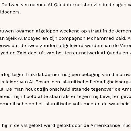
. De twee vermeende Al-Qaedaterroristen zijn in de ogen
ldoeners.
uwen kwamen afgelopen weekend op straat in de Jemeni
 van Sjeik Al Moayed en zijn compagnon Mohammed Zaid. Aa
euws dat de twee zouden uitgeleverd worden aan de Veren
ed en Zaid deel uit van het terreurnetwerk Al-Qaeda en v
orlog tegen Irak dat Jemen nog een betoging van die omva
 leider van Al-Ehsan, een islamitische liefdadigheidsorgan
a. De man houdt zijn onschuld staande tegenover de Am
ereid mijn hoofd af te staan als er tegen mij bewijzen ge
t Jemenitische en het islamitische volk moeten de waarheid
 hij in de val gelokt werd gelokt door de Amerikaanse inli