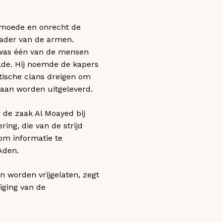
armoede en onrecht de
 vader van de armen.
j was één van de mensen
lde. Hij noemde de kapers
tische clans dreigen om
paan worden uitgeleverd.
r de zaak Al Moayed bij
ing, die van de strijd
 om informatie te
Aden.
 worden vrijgelaten, zegt
iging van de