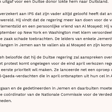
 uitgaf voor een Duitse donor lokte hem naar Duitsland.
erzekert aan IPS dat zijn vader altijd geloofd heeft dat 
e wereld. Hij vindt dat de regering meer kan doen voor de
lementslid en een persoonlijke vriend van Al Moayed: Hi
september op New York en Washington met klem veroordee
he zaak schade toebrachten. De leiders van enkele Jemeni
langen in Jemen aan te vallen als al Moayed en zijn kom
leh beloofde dat hij de Duitse regering zal aanspreken ove
t protest komt ongelegen voor de eind april verkozen reger
 eerste prioriteit wil maken. Ze lanceerde net een oproep
l-Qaeda-verdachten die in april ontsnapten uit hun cel in 
gaan en de gedetineerden in Jemen en daarbuiten moeten
 coördinator van de Nationale Commissie voor de Verded
heden.