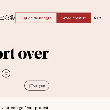
NL
Blijf op de hoogte
Word proMO*
rt over
Volgen
voor een golf van protest