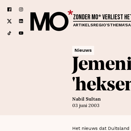
Zonder MO* verliest h
ARTIKELS
REGIO'S
THEMA'S
A
Nieuws
Jemeni
'hekse
Nabil Sultan
03 juni 2003
Het nieuws dat Duitsland 