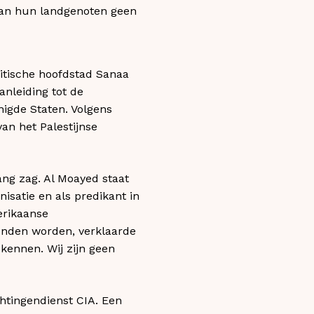
 van hun landgenoten geen
tische hoofdstad Sanaa
nleiding tot de
igde Staten. Volgens
an het Palestijnse
ng zag. Al Moayed staat
isatie en als predikant in
erikaanse
vonden worden, verklaarde
 kennen. Wij zijn geen
chtingendienst CIA. Een