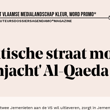
et Vlaamse medialandschap kleur, word proMO*
UTEURS
DOSSIERS
AGENDA
MO*MAGAZINE
tische straat mo
njacht' Al-Qaeda
twee Jemenieten aan de VS wil uitleveren, zorgt in Jemen 