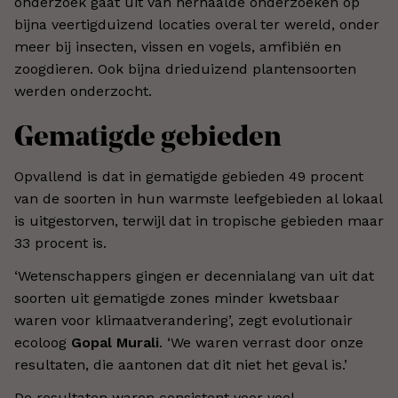
onderzoek gaat uit van herhaalde onderzoeken op
bijna veertigduizend locaties overal ter wereld, onder
meer bij insecten, vissen en vogels, amfibiën en
zoogdieren. Ook bijna drieduizend plantensoorten
werden onderzocht.
Gematigde gebieden
Opvallend is dat in gematigde gebieden 49 procent
van de soorten in hun warmste leefgebieden al lokaal
is uitgestorven, terwijl dat in tropische gebieden maar
33 procent is.
‘Wetenschappers gingen er decennialang van uit dat
soorten uit gematigde zones minder kwetsbaar
waren voor klimaatverandering’, zegt evolutionair
ecoloog
Gopal Murali
. ‘We waren verrast door onze
resultaten, die aantonen dat dit niet het geval is.’
De resultaten waren consistent voor veel