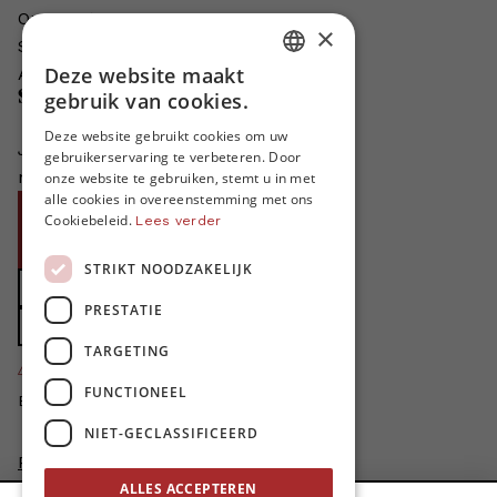
Onze auteurs
×
Schrijven voor MO*?
Deze website maakt
Adverteren in MO*
DUTCH
Steun MO*
gebruik van cookies.
FRENCH
Deze website gebruikt cookies om uw
Je helpt ons groeien. MO* bestaat
gebruikerservaring te verbeteren. Door
ENGLISH
niet zonder jouw steun!
onze website te gebruiken, stemt u in met
alle cookies in overeenstemming met ons
Word proMO*
Cookiebeleid.
Lees verder
Steun MO* met uw organisatie
STRIKT NOODZAKELIJK
Doe een gift
PRESTATIE
Zet MO* in uw testament
TARGETING
4424
proMO's
FUNCTIONEEL
Bedankt voor jullie steun!
NIET-GECLASSIFICEERD
Privacybeleid
Disclaimer
ALLES ACCEPTEREN