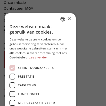
Onze missie
Contacteer MO*
Onze auteurs
×
Schrijven voor MO*?
Deze website maakt
Adverteren in MO*
DUTCH
Steun MO*
gebruik van cookies.
FRENCH
Deze website gebruikt cookies om uw
Je helpt ons groeien. MO* bestaat
gebruikerservaring te verbeteren. Door
ENGLISH
niet zonder jouw steun!
onze website te gebruiken, stemt u in met
alle cookies in overeenstemming met ons
Word proMO*
Cookiebeleid.
Lees verder
Steun MO* met uw organisatie
STRIKT NOODZAKELIJK
Doe een gift
PRESTATIE
Zet MO* in uw testament
TARGETING
4424
proMO's
FUNCTIONEEL
Bedankt voor jullie steun!
NIET-GECLASSIFICEERD