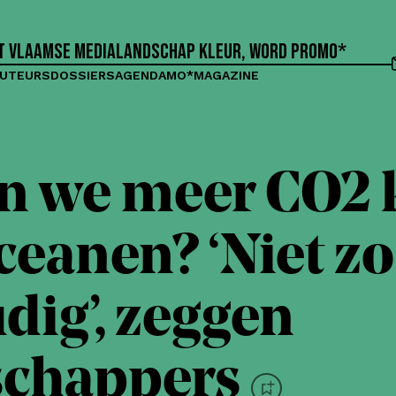
et Vlaamse medialandschap kleur, word proMO*
UTEURS
DOSSIERS
AGENDA
MO*MAGAZINE
 we meer CO2 
ceanen? ‘Niet zo
dig’, zeggen
schappers