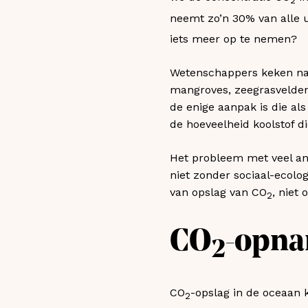
2
neemt zo’n 30% van alle 
iets meer op te nemen?
Wetenschappers keken naa
mangroves, zeegrasvelde
de enige aanpak is die al
de hoeveelheid koolstof d
Het probleem met veel and
niet zonder sociaal-ecolog
van opslag van CO
, niet 
2
CO
-opna
2
CO
-opslag in de oceaan 
2