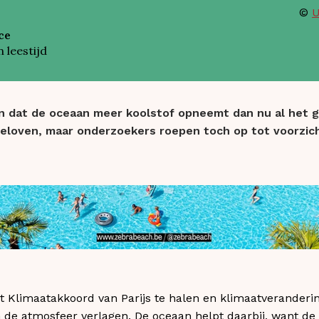
©
U
ce
 leestijd
 dat de oceaan meer koolstof opneemt dan nu al het g
 beloven, maar onderzoekers roepen toch op tot voorzich
et Klimaatakkoord van Parijs te halen en klimaatverander
 de atmosfeer verlagen. De oceaan helpt daarbij, want de