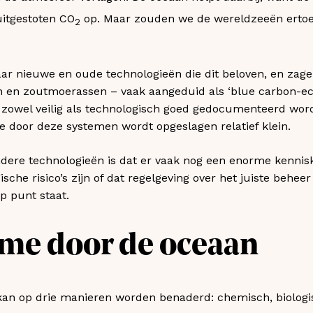
uitgestoten CO
op. Maar zouden we de wereldzeeën erto
2
r nieuwe en oude technologieën die dit beloven, en zagen
n en zoutmoerassen – vaak aangeduid als ‘blue carbon-
s zowel veilig als technologisch goed gedocumenteerd wor
ie door deze systemen wordt opgeslagen relatief klein.
ere technologieën is dat er vaak nog een enorme kenniskl
ische risico’s zijn of dat regelgeving over het juiste behe
op punt staat.
me door de oceaan
kan op drie manieren worden benaderd: chemisch, biologis