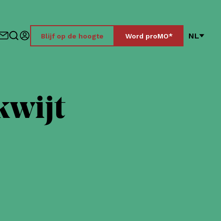
NL
Blijf op de hoogte
Word proMO*
kwijt