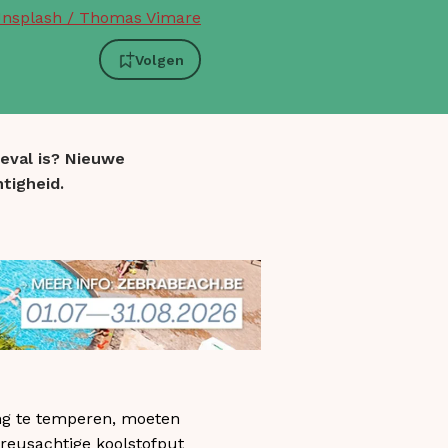
nsplash / Thomas Vimare
Volgen
eval is? Nieuwe
tigheid.
ing te temperen, moeten
 reusachtige koolstofput