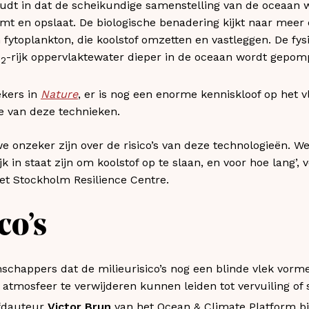
dt in dat de scheikundige samenstelling van de oceaan 
mt en opslaat. De biologische benadering kijkt naar meer
ytoplankton, die koolstof omzetten en vastleggen. De fysis
O
-rijk oppervlaktewater dieper in de oceaan wordt gepom
2
ekers in
Nature
, er is nog een enorme kenniskloof op het vl
nde van deze technieken.
 we onzeker zijn over de risico’s van deze technologieën. 
k in staat zijn om koolstof op te slaan, en voor hoe lang’, 
het Stockholm Resilience Centre.
co’s
happers dat de milieurisico’s nog een blinde vlek vorme
 atmosfeer te verwijderen kunnen leiden tot vervuiling of
ofdauteur
Victor Brun
van het Ocean & Climate Platform bij