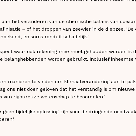
ld aan het veranderen van de chemische balans van oceaan
alinisatie – of het droppen van zeewier in de diepzee. ‘De
onbekend, en soms ronduit schadelijk.’
spect waar ook rekening mee moet gehouden worden is da
re belanghebbenden worden gebruikt, inclusief inheemse 
g om manieren te vinden om klimaatverandering aan te pakk
ag ons niet doen geloven dat het verstandig is om nieuwe
s van rigoureuze wetenschap te beoordelen.’
k geen tijdelijke oplossing zijn voor de dringende noodzaa
eren.’