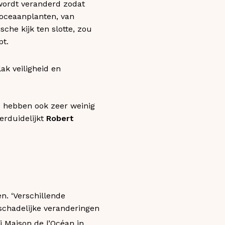
wordt veranderd zodat
 oceaanplanten, van
che kijk ten slotte, zou
pt.
ak veiligheid en
We hebben ook zeer weinig
verduidelijkt
Robert
n. ‘Verschillende
 schadelijke veranderingen
 Maison de l’Océan in