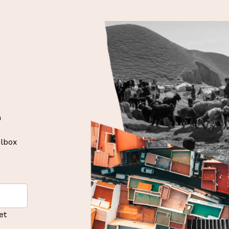
n
ilbox
et