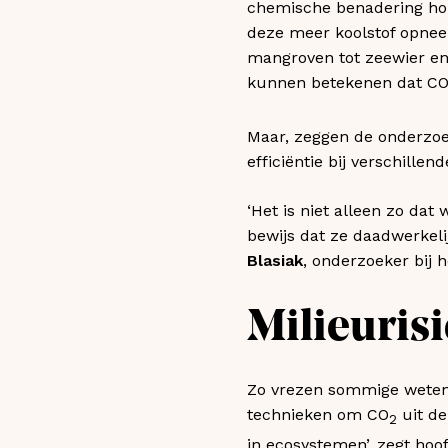
chemische benadering hou
deze meer koolstof opnee
mangroven tot zeewier en f
kunnen betekenen dat C
Maar, zeggen de onderzo
efficiëntie bij verschille
‘Het is niet alleen zo dat
bewijs dat ze daadwerkelij
Blasiak
, onderzoeker bij 
Milieurisi
Zo vrezen sommige wetensc
technieken om CO
uit de
2
in ecosystemen’, zegt ho