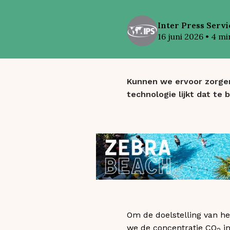
Inter
Press Servi
16 juni 2026
•
4
min
Kunnen we ervoor zorgen
technologie lijkt dat te
Om de doelstelling van h
we de concentratie CO
in