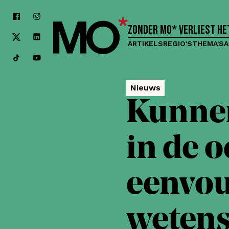
Zonder MO* verliest h
ARTIKELS
REGIO'S
THEMA'S
A
Nieuws
Kunnen
in de o
eenvou
weten