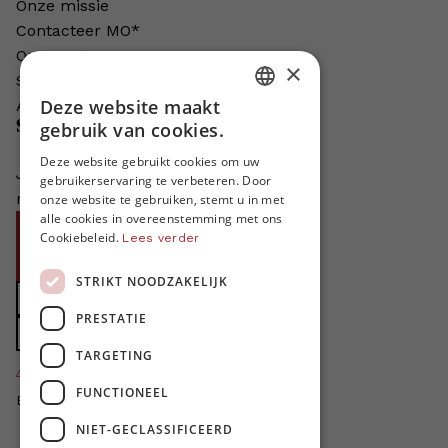
Onze missie
Contacteer MO*
Onze auteurs
×
Schrijven voor MO*?
Deze website maakt
Adverteren in MO*
DUTCH
Steun MO*
gebruik van cookies.
FRENCH
Deze website gebruikt cookies om uw
Je helpt ons groeien. MO* bestaat
gebruikerservaring te verbeteren. Door
ENGLISH
niet zonder jouw steun!
onze website te gebruiken, stemt u in met
alle cookies in overeenstemming met ons
Word proMO*
Cookiebeleid.
Lees verder
Steun MO* met uw organisatie
STRIKT NOODZAKELIJK
Doe een gift
PRESTATIE
Zet MO* in uw testament
TARGETING
4424
proMO's
FUNCTIONEEL
Bedankt voor jullie steun!
NIET-GECLASSIFICEERD