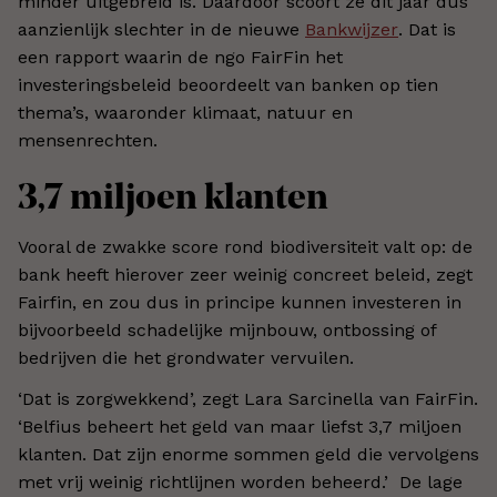
minder uitgebreid is. Daardoor scoort ze dit jaar dus
aanzienlijk slechter in de nieuwe
Bankwijzer
. Dat is
een rapport waarin de ngo FairFin het
investeringsbeleid beoordeelt van banken op tien
thema’s, waaronder klimaat, natuur en
mensenrechten.
3,7 miljoen klanten
Vooral de zwakke score rond biodiversiteit valt op: de
bank heeft hierover zeer weinig concreet beleid, zegt
Fairfin, en zou dus in principe kunnen investeren in
bijvoorbeeld schadelijke mijnbouw, ontbossing of
bedrijven die het grondwater vervuilen.
‘Dat is zorgwekkend’, zegt Lara Sarcinella van FairFin.
‘Belfius beheert het geld van maar liefst 3,7 miljoen
klanten. Dat zijn enorme sommen geld die vervolgens
met vrij weinig richtlijnen worden beheerd.’ De lage