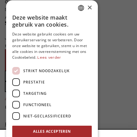
Onze auteurs
×
Schrijven voor MO*?
Deze website maakt
Adverteren in MO*
DUTCH
gebruik van cookies.
Steun MO*
FRENCH
Deze website gebruikt cookies om uw
Je helpt ons groeien. MO* bestaat
gebruikerservaring te verbeteren. Door
ENGLISH
niet zonder jouw steun!
onze website te gebruiken, stemt u in met
alle cookies in overeenstemming met ons
Word proMO*
Cookiebeleid.
Lees verder
Steun MO* met uw organisatie
STRIKT NOODZAKELIJK
Doe een gift
PRESTATIE
Zet MO* in uw testament
TARGETING
4424
proMO's
FUNCTIONEEL
Bedankt voor jullie steun!
NIET-GECLASSIFICEERD
Privacybeleid
ALLES ACCEPTEREN
Disclaimer