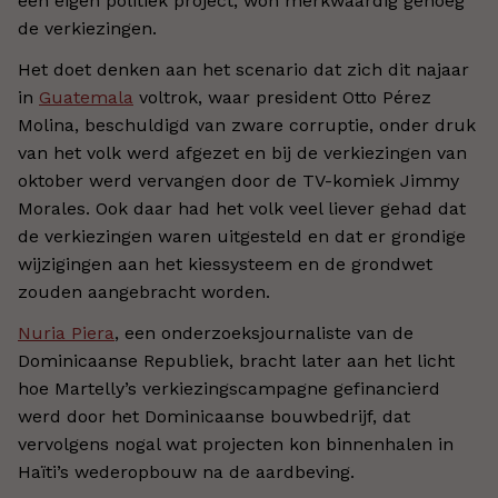
een eigen politiek project, won merkwaardig genoeg
de verkiezingen.
Het doet denken aan het scenario dat zich dit najaar
in
Guatemala
voltrok, waar president Otto Pérez
Molina, beschuldigd van zware corruptie, onder druk
van het volk werd afgezet en bij de verkiezingen van
oktober werd vervangen door de TV-komiek Jimmy
Morales. Ook daar had het volk veel liever gehad dat
de verkiezingen waren uitgesteld en dat er grondige
wijzigingen aan het kiessysteem en de grondwet
zouden aangebracht worden.
Nuria Piera
, een onderzoeksjournaliste van de
Dominicaanse Republiek, bracht later aan het licht
hoe Martelly’s verkiezingscampagne gefinancierd
werd door het Dominicaanse bouwbedrijf, dat
vervolgens nogal wat projecten kon binnenhalen in
Haïti’s wederopbouw na de aardbeving.