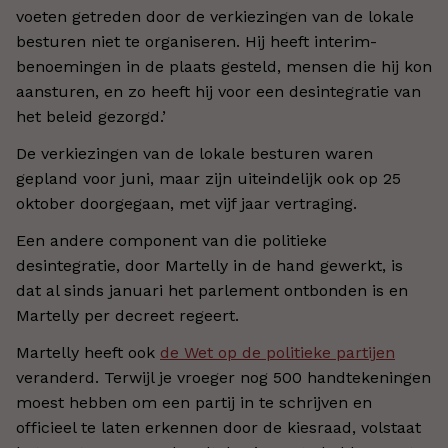
voeten getreden door de verkiezingen van de lokale
besturen niet te organiseren. Hij heeft interim-
benoemingen in de plaats gesteld, mensen die hij kon
aansturen, en zo heeft hij voor een desintegratie van
het beleid gezorgd.’
De verkiezingen van de lokale besturen waren
gepland voor juni, maar zijn uiteindelijk ook op 25
oktober doorgegaan, met vijf jaar vertraging.
Een andere component van die politieke
desintegratie, door Martelly in de hand gewerkt, is
dat al sinds januari het parlement ontbonden is en
Martelly per decreet regeert.
Martelly heeft ook
de Wet op de politieke partijen
veranderd. Terwijl je vroeger nog 500 handtekeningen
moest hebben om een partij in te schrijven en
officieel te laten erkennen door de kiesraad, volstaat