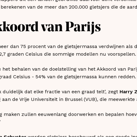
te berekenen van de meer dan 200.000 gletsjers die de aarde
koord van Parijs
eer dan 75 procent van de gletsjermassa verdwijnen als 
 2,7 graden Celsius die sommige modellen nu voorspellen.
 het behalen van de doelstelling van het Akkoord van Par
graad Celsius - 54% van de gletsjermassa kunnen redden.
 duidelijk dat elke fractie van een graad telt’, zegt
Harry Z
aan de Vrije Universiteit in Brussel (VUB), die meewerkte 
g maken zullen eeuwenlang doorwerken en bepalen hoevee
’
an Schuster
worden gletsjers beschouwd als een goede ind