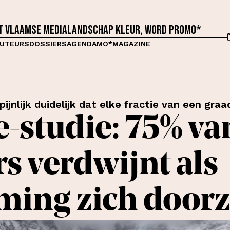
et Vlaamse medialandschap kleur, word proMO*
UTEURS
DOSSIERS
AGENDA
MO*MAGAZINE
jnlijk duidelijk dat elke fractie van een graad
e-studie: 75% va
rs verdwijnt als
ing zich doorz