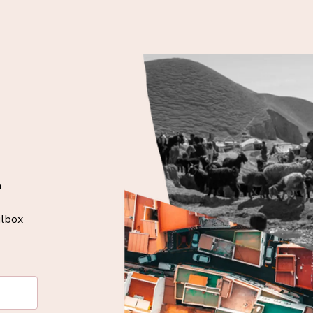
n
ilbox