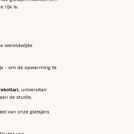
 rijk is.
de wereldwijde
ijs - om de opwarming te
ekollari
, universitair
aan de studie.
l van onze gletsjers
icator van