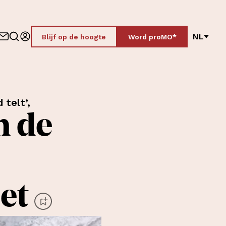
NL
Blijf op de hoogte
Word proMO*
 telt’,
n de
et