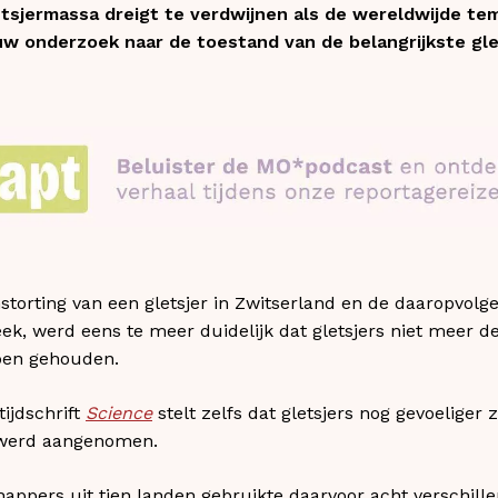
sjermassa dreigt te verdwijnen als de wereldwijde tem
euw onderzoek naar de toestand van de belangrijkste gle
storting van een gletsjer in Zwitserland en de daaropvolge
k, werd eens te meer duidelijk dat gletsjers niet meer de
bben gehouden.
tijdschrift
Science
stelt zelfs dat gletsjers nog gevoeliger
 werd aangenomen.
appers uit tien landen gebruikte daarvoor acht verschill