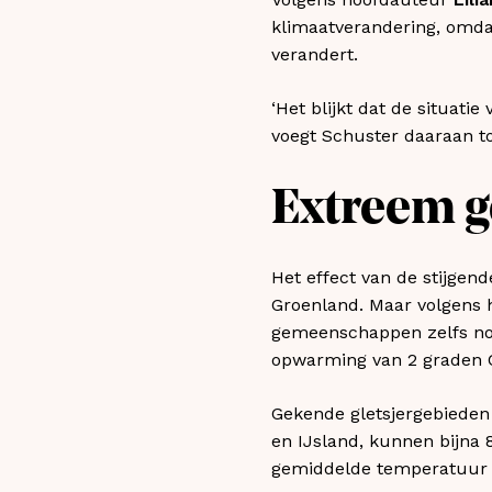
klimaatverandering, omda
verandert.
‘Het blijkt dat de situatie
voegt Schuster daaraan to
Extreem g
Het effect van de stijgen
Groenland. Maar volgens he
gemeenschappen zelfs nog g
opwarming van 2 graden C
Gekende gletsjergebieden
en IJsland, kunnen bijna 8
gemiddelde temperatuur