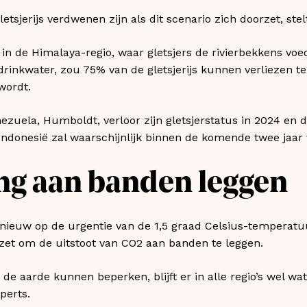
letsjerijs verdwenen zijn als dit scenario zich doorzet, stel
n de Himalaya-regio, waar gletsjers de rivierbekkens vo
inkwater, zou 75% van de gletsjerijs kunnen verliezen te
wordt.
enezuela, Humboldt, verloor zijn gletsjerstatus in 2024 en
 Indonesië zal waarschijnlijk binnen de komende twee jaar 
g aan banden leggen
nieuw op de urgentie van de 1,5 graad Celsius-temperatuu
nzet om de uitstoot van CO2 aan banden te leggen.
e aarde kunnen beperken, blijft er in alle regio’s wel wat g
perts.