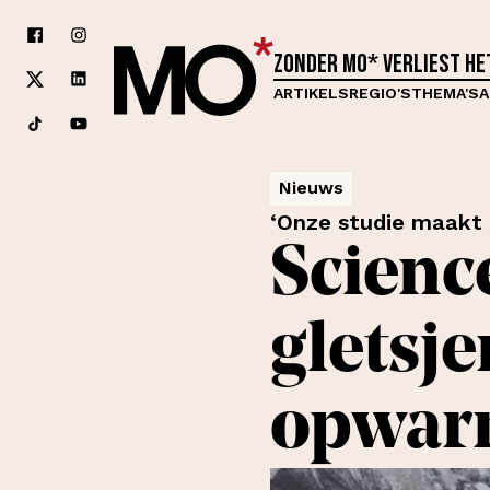
Zonder MO* verliest h
ARTIKELS
REGIO'S
THEMA'S
A
Nieuws
‘Onze studie maakt pi
Scienc
gletsje
opwarm