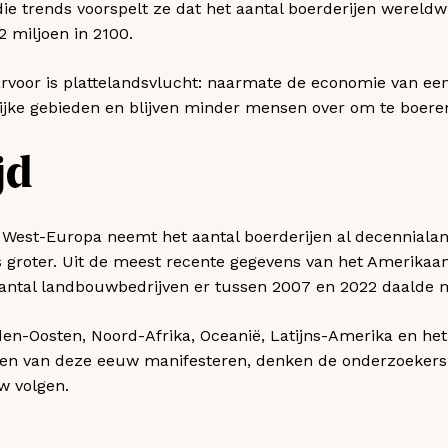
ie trends voorspelt ze dat het aantal boerderijen wereldwi
2 miljoen in 2100.
rvoor is plattelandsvlucht: naarmate de economie van een
jke gebieden en blijven minder mensen over om te boeren
jd
n West-Europa neemt het aantal boerderijen al decenniala
ds groter. Uit de meest recente gegevens van het Amerikaa
aantal landbouwbedrijven er tussen 2007 en 2022 daalde 
den-Oosten, Noord-Afrika, Oceanië, Latijns-Amerika en het 
den van deze eeuw manifesteren, denken de onderzoekers.
w volgen.