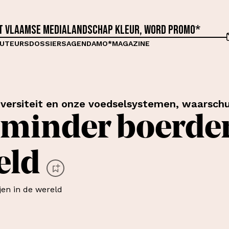
et Vlaamse medialandschap kleur, word proMO*
UTEURS
DOSSIERS
AGENDA
MO*MAGAZINE
odiversiteit en onze voedselsystemen, waarsch
 minder boerder
eld