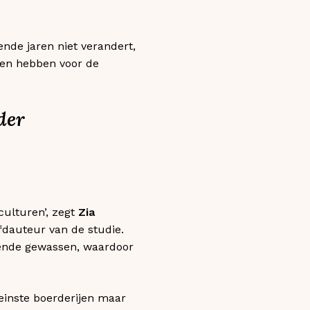
nde jaren niet verandert,
gen hebben voor de
der
ulturen’, zegt
Zia
ofdauteur van de studie.
llende gewassen, waardoor
leinste boerderijen maar