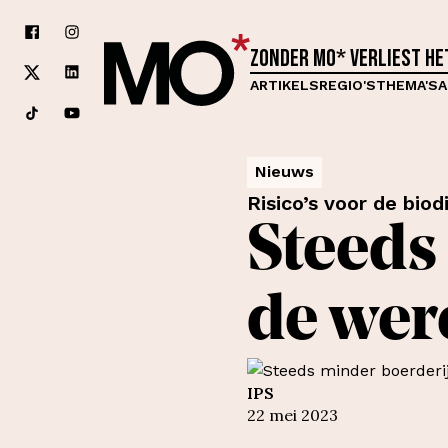
Zonder MO* verliest h
ARTIKELS
REGIO'S
THEMA'S
A
Nieuws
Risico’s voor de bi
Steeds
de wer
IPS
22 mei 2023