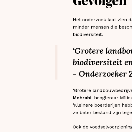
Gevolgen
Het onderzoek laat zien d
minder mensen die beschi
biodiversiteit.
‘Grotere landb
biodiversiteit 
- Onderzoeker 
‘Grotere landbouwbedrijv
Mehrabi
, hoogleraar Mili
‘Kleinere boerderijen heb
ze beter bestand zijn teg
Ook de voedselvoorziening