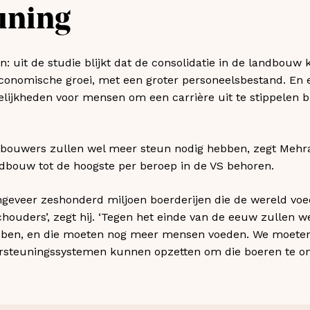
uning
en: uit de studie blijkt dat de consolidatie in de landbouw 
 economische groei, met een groter personeelsbestand. En
ijkheden voor mensen om een carrière uit te stippelen b
bouwers zullen wel meer steun nodig hebben, zegt Mehrabi
ndbouw tot de hoogste per beroep in de VS behoren.
eveer zeshonderd miljoen boerderijen die de wereld voe
ouders’, zegt hij. ‘Tegen het einde van de eeuw zullen we 
ebben, en die moeten nog meer mensen voeden. We moete
rsteuningssystemen kunnen opzetten om die boeren te on