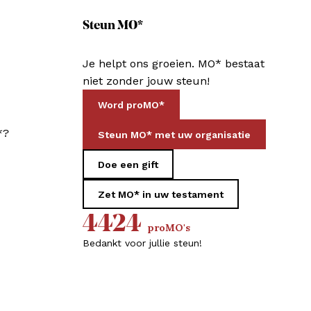
Steun MO*
Je helpt ons groeien. MO* bestaat
niet zonder jouw steun!
Word proMO*
*?
Steun MO* met uw organisatie
Doe een gift
Zet MO* in uw testament
4424
proMO's
Bedankt voor jullie steun!