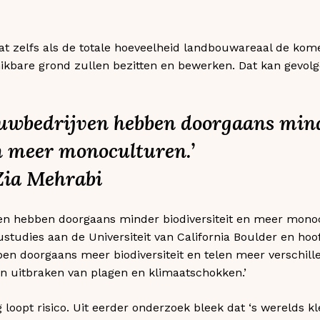
at zelfs als de totale hoeveelheid landbouwareaal de kome
kbare grond zullen bezitten en bewerken. Dat kan gevol
ouwbedrijven hebben doorgaans min
en meer monoculturen.’
Zia Mehrabi
en hebben doorgaans minder biodiversiteit en meer monoc
eustudies aan de Universiteit van California Boulder en ho
ben doorgaans meer biodiversiteit en telen meer verschi
en uitbraken van plagen en klimaatschokken.’
 loopt risico. Uit eerder onderzoek bleek dat ‘s werelds k