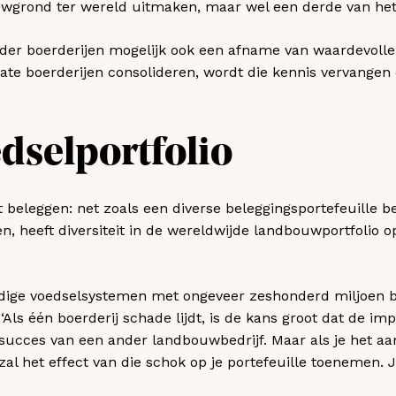
wgrond ter wereld uitmaken, maar wel een derde van het
er boerderijen mogelijk ook een afname van waardevolle
te boerderijen consolideren, wordt die kennis vervangen
edselportfolio
 beleggen: net zoals een diverse beleggingsportefeuille be
n, heeft diversiteit in de wereldwijde landbouwportfolio o
uidige voedselsystemen met ongeveer zeshonderd miljoen boe
j. ‘Als één boerderij schade lijdt, is de kans groot dat de i
cces van een ander landbouwbedrijf. Maar als je het aant
l het effect van die schok op je portefeuille toenemen. Je