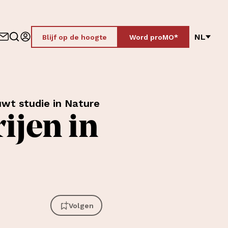
NL
Blijf op de hoogte
Word proMO*
uwt studie in Nature
ijen in
Volgen