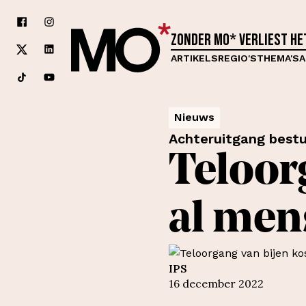
Zonder MO* verliest h
ARTIKELS
REGIO'S
THEMA'S
A
Nieuws
Achteruitgang bestu
Teloor
al men
IPS
16 december 2022