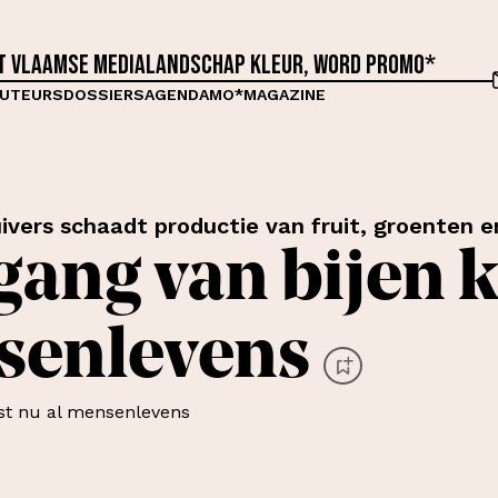
et Vlaamse medialandschap kleur, word proMO*
UTEURS
DOSSIERS
AGENDA
MO*MAGAZINE
ivers schaadt productie van fruit, groenten 
gang van bijen k
senlevens