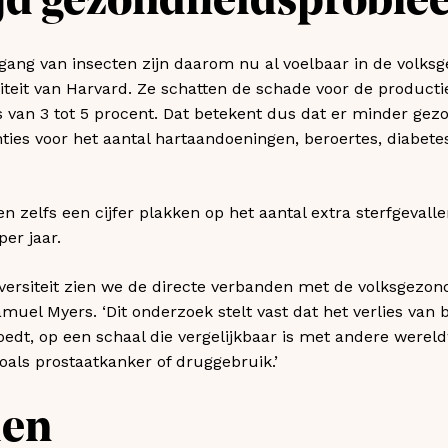
jd gezondheidsproble
gang van insecten zijn daarom nu al voelbaar in de volksg
teit van Harvard. Ze schatten de schade voor de productie
es van 3 tot 5 procent. Dat betekent dus dat er minder ge
nties voor het aantal hartaandoeningen, beroertes, diabe
zelfs een cijfer plakken op het aantal extra sterfgevalle
per jaar.
iversiteit zien we de directe verbanden met de volksgezon
uel Myers. ‘Dit onderzoek stelt vast dat het verlies van 
oedt, op een schaal die vergelijkbaar is met andere wereld
als prostaatkanker of druggebruik.’
den