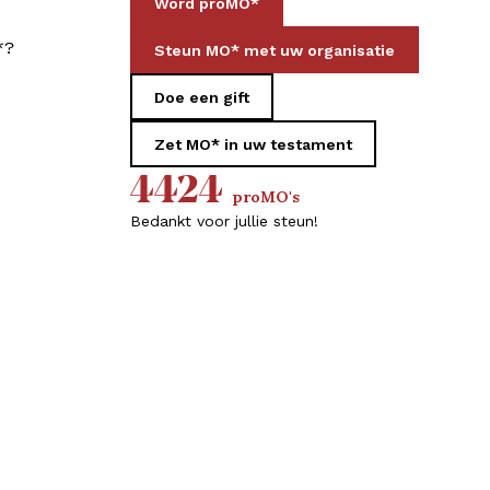
Word proMO*
*?
Steun MO* met uw organisatie
Doe een gift
Zet MO* in uw testament
4424
proMO's
Bedankt voor jullie steun!