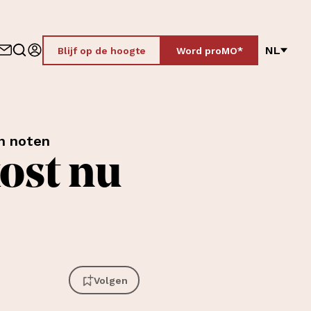
NL
Blijf op de hoogte
Word proMO*
en noten
ost nu
Volgen