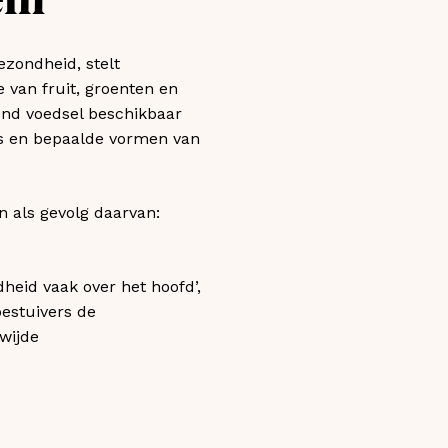
em
ezondheid, stelt
 van fruit, groenten en
zond voedsel beschikbaar
tes en bepaalde vormen van
n als gevolg daarvan:
dheid vaak over het hoofd’,
bestuivers de
wijde