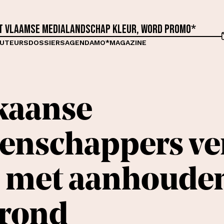
et Vlaamse medialandschap kleur, word proMO*
UTEURS
DOSSIERS
AGENDA
MO*MAGAZINE
kaanse
enschappers ve
d met aanhoude
 rond