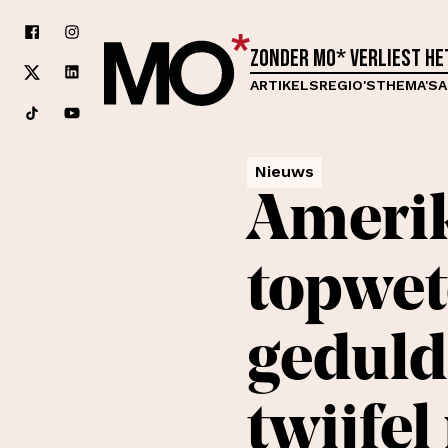
Zonder MO* verliest h
ARTIKELS
REGIO'S
THEMA'S
A
Nieuws
Ameri
topwet
gedul
twijfel