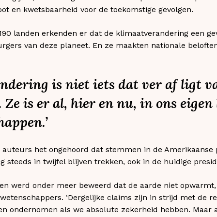
toot en kwetsbaarheid voor de toekomstige gevolgen.
 190 landen erkenden er dat de klimaatverandering een ge
urgers van deze planeet. En ze maakten nationale beloft
dering is niet iets dat ver af ligt v
 Ze is er al, hier en nu, in ons eigen
happen.’
 auteurs het ongehoord dat stemmen in de Amerikaanse pol
steeds in twijfel blijven trekken, ook in de huidige presi
ngen werd onder meer beweerd dat de aarde niet opwarmt,
de wetenschappers. ‘Dergelijke claims zijn in strijd met de 
den ondernomen als we absolute zekerheid hebben. Maar a