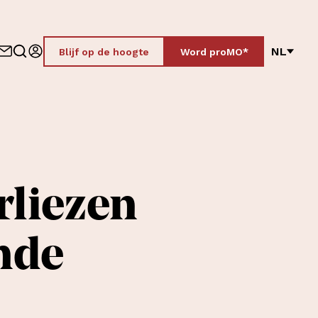
NL
Blijf op de hoogte
Word proMO*
rliezen
nde