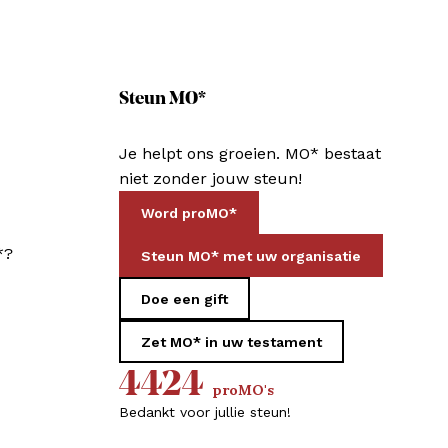
Steun MO*
Je helpt ons groeien. MO* bestaat
niet zonder jouw steun!
Word proMO*
*?
Steun MO* met uw organisatie
Doe een gift
Zet MO* in uw testament
4424
proMO's
Bedankt voor jullie steun!