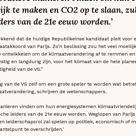
ijk te maken en CO2 op te slaan, zu
ders van de 21e eeuw worden.’
ekkend dat de huidige Republikeinse kandidaat pleit voor
aatakkoord van Parijs. Zo’n beslissing zou het veel moeili
te ontwikkelen om de klimaatverandering af te remmen en 
tig en langdurig zijn, voor het klimaat van de hele plane
digheid van de VS.”
lang van de VS zelf om een grote speler te worden wat betr
maatverandering, schrijven de wetenschappers.
manieren vinden om hun energiesystemen klimaatvriendeli
sche leiders van de 21e eeuw worden. Weglopen van Parij
een leiderschapsrol zal spelen op politiek, economisch of 
antelpunt te overschrijden.’