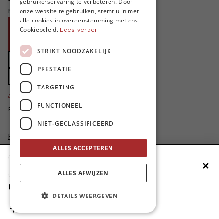
gebruikerservaring te verbeteren. Door
ENGLISH
niet zonder jouw steun!
onze website te gebruiken, stemt u in met
alle cookies in overeenstemming met ons
Word proMO*
Cookiebeleid.
Lees verder
Steun MO* met uw organisatie
STRIKT NOODZAKELIJK
Doe een gift
PRESTATIE
Zet MO* in uw testament
TARGETING
4424
proMO's
FUNCTIONEEL
Bedankt voor jullie steun!
NIET-GECLASSIFICEERD
Privacybeleid
Disclaimer
ALLES ACCEPTEREN
AI Charter
✕
Voeg MO* toe aan je beginscherm
Cookievoorkeuren aanpassen
ALLES AFWIJZEN
site by
1. Druk op de deelknop
DETAILS WEERGEVEN
2. Scrol naar beneden
3. Druk op ‘Zet op het beginscherm’