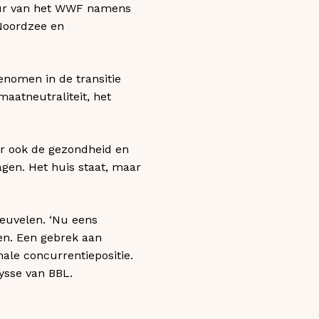
teur van het WWF namens
 Noordzee en
enomen in de transitie
aatneutraliteit, het
ar ook de gezondheid en
agen. Het huis staat, maar
neuvelen. ‘Nu eens
en. Een gebrek aan
ale concurrentiepositie.
rysse van BBL.