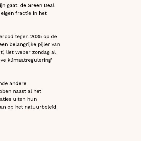
jn gaat: de Green Deal
igen fractie in het
verbod tegen 2035 op de
n belangrijke pijler van
’, liet Weber zondag al
ve klimaatregulering’
ende andere
bben naast al het
aties uiten hun
van op het natuurbeleid