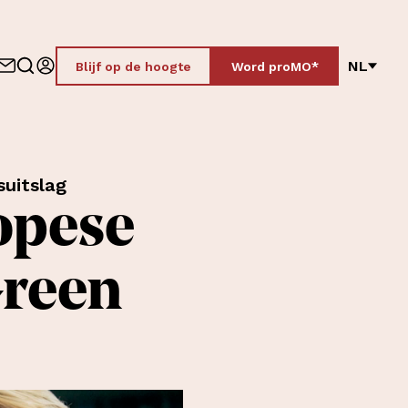
NL
Blijf op de hoogte
Word proMO*
suitslag
opese
Green