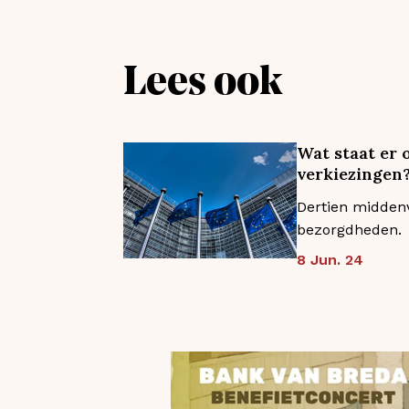
Lees ook
Wat staat er 
verkiezingen
Dertien middenv
bezorgdheden.
8 Jun. 24