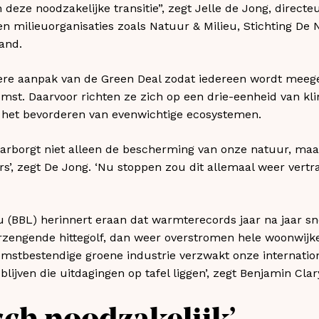
deze noodzakelijke transitie”, zegt Jelle de Jong, direc
n milieuorganisaties zoals Natuur & Milieu, Stichting De
and.
dere aanpak van de Green Deal zodat iedereen wordt meeg
t. Daarvoor richten ze zich op een drie-eenheid van klim
n het bevorderen van evenwichtige ecosystemen.
aarborgt niet alleen de bescherming van onze natuur, ma
rs’, zegt De Jong. ‘Nu stoppen zou dit allemaal weer vertr
 (BBL) herinnert eraan dat warmterecords jaar na jaar s
zengende hittegolf, dan weer overstromen hele woonwijk
omstbestendige groene industrie verzwakt onze internation
lijven die uitdagingen op tafel liggen’, zegt Benjamin Cla