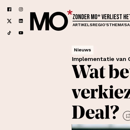
Zonder MO* verliest h
ARTIKELS
REGIO'S
THEMA'S
A
Nieuws
Implementatie van G
Wat be
verkie
Deal?