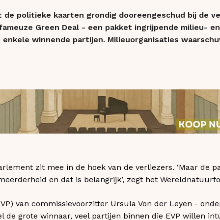
 de politieke kaarten grondig dooreengeschud bij de ve
fameuze Green Deal - een pakket ingrijpende milieu- en
n enkele winnende partijen. Milieuorganisaties waarsch
arlement zit mee in de hoek van de verliezers. ‘Maar de pa
eerderheid en dat is belangrijk’, zegt het Wereldnatuurf
EVP) van commissievoorzitter Ursula Von der Leyen - onde
el de grote winnaar, veel partijen binnen die EVP willen i