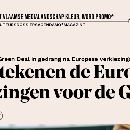
et Vlaamse medialandschap kleur, word proMO*
UTEURS
DOSSIERS
AGENDA
MO*MAGAZINE
reen Deal in gedrang na Europese verkiezing
tekenen de Eur
zingen voor de 