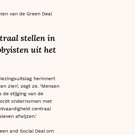
elen van de Green Deal
raal stellen in
byisten uit het
ezingsuitslag herinnert
n zien’, zegt ze. ‘Mensen
de stijging van de
 wordt ondernomen met
chtvaardigheid centraal
leven afwijzen.’
reen and Social Deal om