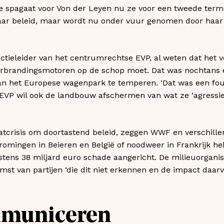
ke spagaat voor Von der Leyen nu ze voor een tweede termi
ar beleid, maar wordt nu onder vuur genomen door haar e
actieleider van het centrumrechtse EVP, al weten dat het 
erbrandingsmotoren op de schop moet. Dat was nochtans ee
an het Europese wagenpark te temperen. ‘Dat was een fout
e EVP wil ook de landbouw afschermen van wat ze ‘agressie
atcrisis om doortastend beleid, zeggen WWF en verschill
tromingen in Beieren en België of noodweer in Frankrijk he
stens 38 miljard euro schade aangericht. De milieuorganis
st van partijen ‘die dit niet erkennen en de impact daar
mmuniceren