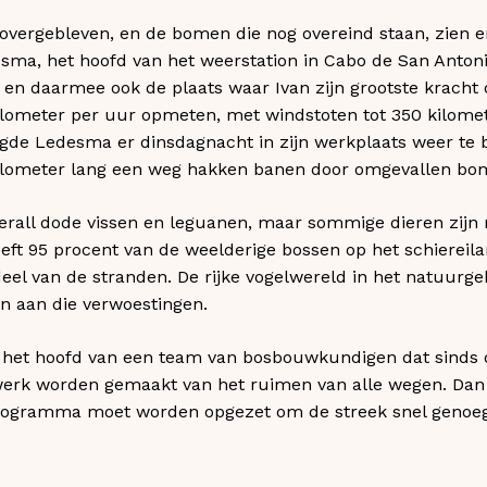
 overgebleven, en de bomen die nog overeind staan, zien er
sma, het hoofd van het weerstation in Cabo de San Antoni
 en daarmee ook de plaats waar Ivan zijn grootste kracht 
lometer per uur opmeten, met windstoten tot 350 kilome
de Ledesma er dinsdagnacht in zijn werkplaats weer te b
ilometer lang een weg hakken banen door omgevallen bom
rall dode vissen en leguanen, maar sommige dieren zijn n
ft 95 procent van de weelderige bossen op het schiereil
eel van de stranden. De rijke vogelwereld in het natuurge
n aan die verwoestingen.
, het hoofd van een team van bosbouwkundigen dat sinds d
 werk worden gemaakt van het ruimen van alle wegen. Da
rogramma moet worden opgezet om de streek snel genoeg