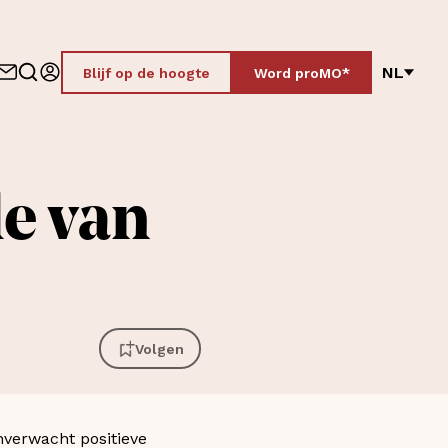
NL
Blijf op de hoogte
Word proMO*
e van
Volgen
onverwacht positieve