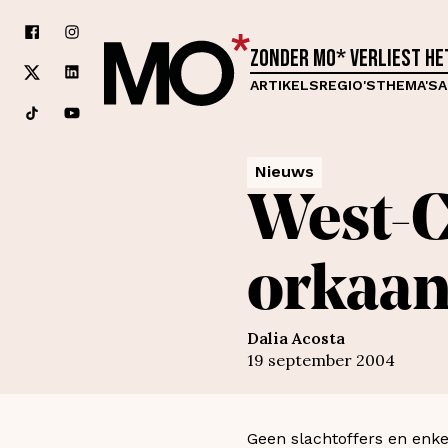
Zonder MO* verliest h
ARTIKELS
REGIO'S
THEMA'S
A
Nieuws
West-C
orkaan
Dalia Acosta
19 september 2004
Geen slachtoffers en enkel