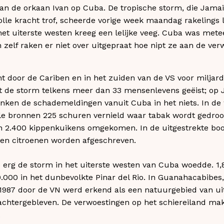
van de orkaan Ivan op Cuba. De tropische storm, die Jama
lle kracht trof, scheerde vorige week maandag rakelings 
 het uiterste westen kreeg een lelijke veeg. Cuba was mete
elf raken er niet over uitgepraat hoe nipt ze aan de verw
cht door de Cariben en in het zuiden van de VS voor miljar
t de storm telkens meer dan 33 mensenlevens geëist; op J
ken de schademeldingen vanuit Cuba in het niets. In de w
ciële bronnen 225 schuren vernield waar tabak wordt gedroo
en 2.400 kippenkuikens omgekomen. In de uitgestrekte b
 en citroenen worden afgeschreven.
 erg de storm in het uiterste westen van Cuba woedde. 1
000 in het dunbevolkte Pinar del Rio. In Guanahacabibes,
 1987 door de VN werd erkend als een natuurgebied van ui
tergebleven. De verwoestingen op het schiereiland mak
.