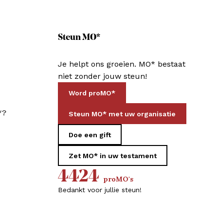
Steun MO*
Je helpt ons groeien. MO* bestaat
niet zonder jouw steun!
Word proMO*
*?
Steun MO* met uw organisatie
Doe een gift
Zet MO* in uw testament
4424
proMO's
Bedankt voor jullie steun!