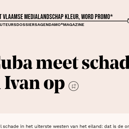
et Vlaamse medialandschap kleur, word proMO*
UTEURS
DOSSIERS
AGENDA
MO*MAGAZINE
uba meet schad
 Ivan op
 schade in het uiterste westen van het eiland: dat is de 