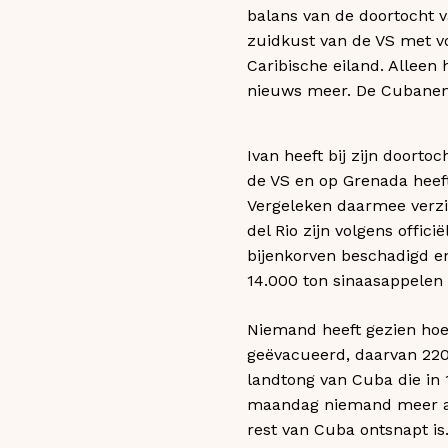
balans van de doortocht 
zuidkust van de VS met vo
Caribische eiland. Alleen
nieuws meer. De Cubanen z
Ivan heeft bij zijn doorto
de VS en op Grenada heef
Vergeleken daarmee verzin
del Rio zijn volgens offi
bijenkorven beschadigd 
14.000 ton sinaasappelen
Niemand heeft gezien hoe
geëvacueerd, daarvan 220.
landtong van Cuba die in
maandag niemand meer ach
rest van Cuba ontsnapt is