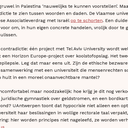
gruwel in Palestina ‘nauwelijks te kunnen voorstellen’. Maa
ictie te zien tussen woorden en daden. De Vlaamse univer
se Associatieverdrag met Israël
op te schorten
. Een duidel
 voor om, in hun eigen concrete handelen, vrolijk door te 
ulissen.
ontradictie: één project met Tel Aviv University wordt we
: een Horizon Europe-project over koolstofopslag. Het tw
epilepsie. Leg dat maar eens uit. Zijn de ethische bezware
 samenwerking met een universiteit die mensenrechten s
h hult in een moreel onaanvechtbare mantel?
 oncomfortabel maar noodzakelijk: hoe krijg je dit nog ver
, juridische gymnastiek over geldstromen, en een bordkar
nd? UAntwerpen toont dat hypocrisie niet alleen een opt
rsiteit haar beslissingen in wollige rectorale taal verpakt,
ering: hier worden principes niet nageleefd, ze worden ve
us
.