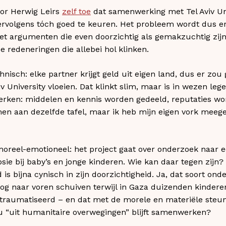
tor Herwig Leirs
zelf toe
dat samenwerking met Tel Aviv Uni
rvolgens tóch goed te keuren. Het probleem wordt dus 
 argumenten die even doorzichtig als gemakzuchtig zijn.
e redeneringen die allebei hol klinken.
chnisch: elke partner krijgt geld uit eigen land, dus er zou
v University vloeien. Dat klinkt slim, maar is in wezen leg
en: middelen en kennis worden gedeeld, reputaties wor
amen aan dezelfde tafel, maar ik heb mijn eigen vork meeg
moreel-emotioneel: het project gaat over onderzoek naar 
ie bij baby’s en jonge kinderen. Wie kan daar tegen zijn?
 is bijna cynisch in zijn doorzichtigheid. Ja, dat soort ond
nog naar voren schuiven terwijl in Gaza duizenden kinder
traumatiseerd – en dat met de morele en materiële steun
u “uit humanitaire overwegingen” blijft samenwerken?