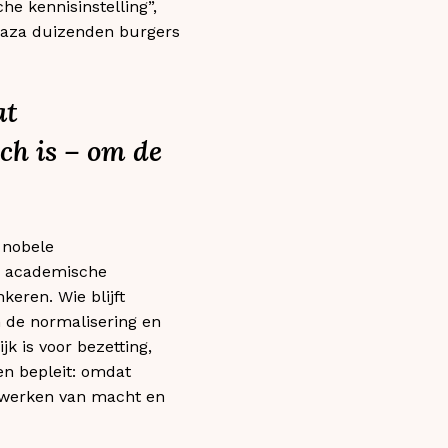
he kennisinstelling”,
 Gaza duizenden burgers
at
ch is – om de
 nobele
ale academische
eren. Wie blijft
 de normalisering en
k is voor bezetting,
n bepleit: omdat
etwerken van macht en