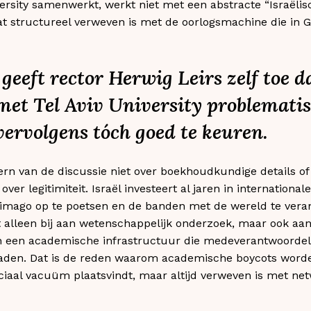
ersity samenwerkt, werkt niet met een abstracte “Israëlisc
at structureel verweven is met de oorlogsmachine die in
 geeft rector Herwig Leirs
zelf toe
d
t Tel Aviv University problematis
rvolgens tóch goed te keuren.
rn van de discussie niet over boekhoudkundige details of
er legitimiteit. Israël investeert al jaren in internation
imago op te poetsen en de banden met de wereld te verank
 alleen bij aan wetenschappelijk onderzoek, maar ook aan
n een academische infrastructuur die medeverantwoordelij
aden. Dat is de reden waarom academische boycots worde
ociaal vacuüm plaatsvindt, maar altijd verweven is met n