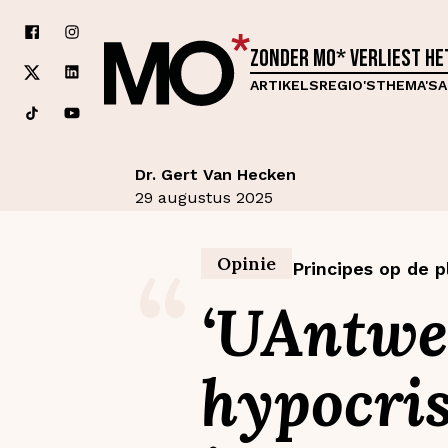
Zonder MO* verliest h
ARTIKELS
REGIO'S
THEMA'S
A
Dr. Gert Van Hecken
29 augustus 2025
“
Opinie
Principes op de p
‘UAntwe
hypocris