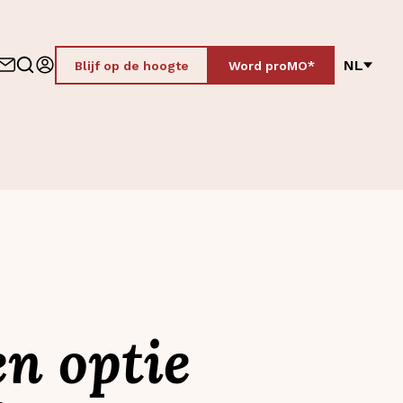
NL
Blijf op de hoogte
Word proMO*
en optie