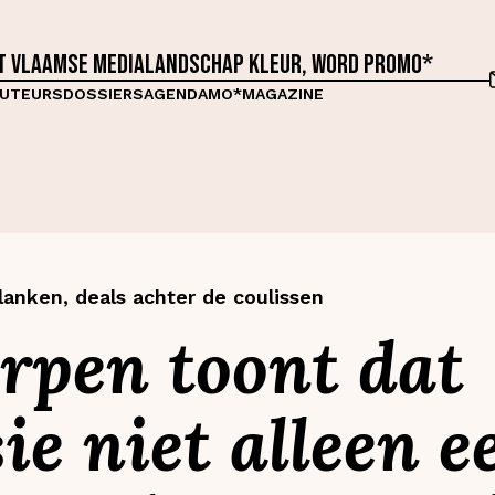
et Vlaamse medialandschap kleur, word proMO*
UTEURS
DOSSIERS
AGENDA
MO*MAGAZINE
lanken, deals achter de coulissen
rpen toont dat
ie niet alleen e