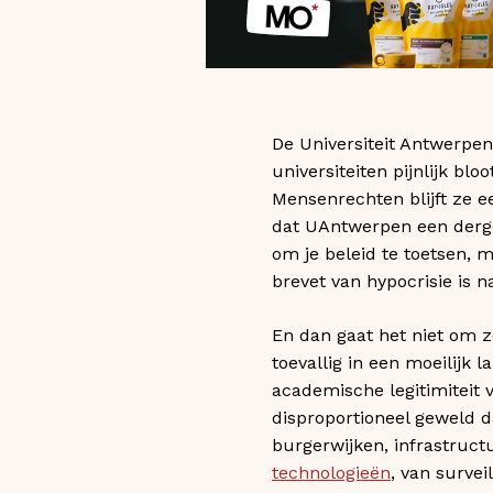
De Universiteit Antwerpe
universiteiten pijnlijk bl
Mensenrechten blijft ze e
dat UAntwerpen een dergel
om je beleid te toetsen, m
brevet van hypocrisie is 
En dan gaat het niet om z
toevallig in een moeilijk 
academische legitimiteit 
disproportioneel geweld 
burgerwijken, infrastruct
technologieën
, van surve