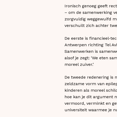
Ironisch genoeg geeft rec
– om de samenwerking ve
zorgvuldig weggewuifd met
verschuilt zich achter twe
De eerste is financieel-te
Antwerpen richting Tel Avi
Samenwerken is samenwerk
alsof je zegt: ‘We eten s
moreel zuiver.’
De tweede redenering is 
zeldzame vorm van epileps
kinderen als moreel schild
hoe kan je dit argument 
vermoord, verminkt en ge
universiteit waarmee je n