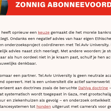
n heeft opnieuw een
keuze
gemaakt die het morele bankro
ootlegt. Ondanks een negatief advies van haar eigen Ethisc
en onderzoeksproject coördineren met Tel Aviv University. 
ijk advies naast zich neerlegt. Met andere woorden: je s
aar als hun oordeel niet in je kraam past, schuif je hen ac
nauwelijks denkbaar.
omaar een partner. Tel Aviv University is geen neutrale ac
land opereert. Het is een universiteit die actief samenwerkt
verleent aan doctrines zoals de beruchte
Dahiya doctrine
–
dat systematisch wordt toegepast in Gaza, met grootsch
uur en ziekenhuizen als gevolg – en onderzoek ontwikkelt
illancesystemen tot
honden
uitgerust met camera’s voor g