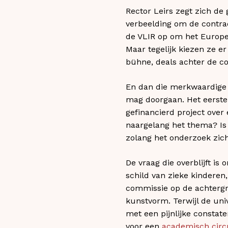
Rector Leirs zegt zich de 
verbeelding om de contrad
de VLIR op om het Europe
Maar tegelijk kiezen ze er
bühne, deals achter de co
En dan die merkwaardige c
mag doorgaan. Het eerste
gefinancierd project over 
naargelang het thema? Is
zolang het onderzoek zic
De vraag die overblijft is
schild van zieke kinderen
commissie op de achtergro
kunstvorm. Terwijl de unive
met een pijnlijke constat
voor een
academisch circ