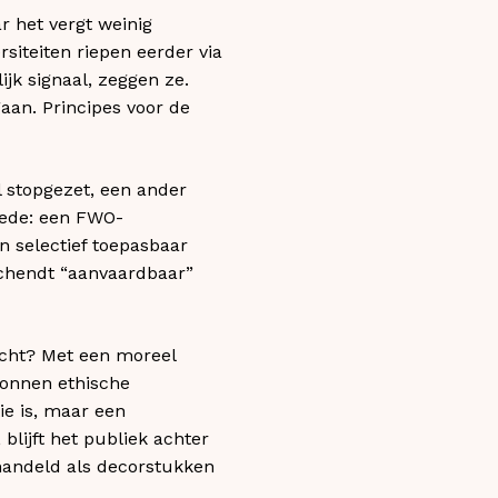
r het vergt weinig
siteiten riepen eerder via
ijk signaal, zeggen ze.
gaan. Principes voor de
l stopgezet, een ander
eede: een FWO-
n selectief toepasbaar
chendt “aanvaardbaar”
kocht? Met een moreel
tonnen ethische
ie is, maar een
 blijft het publiek achter
rhandeld als decorstukken