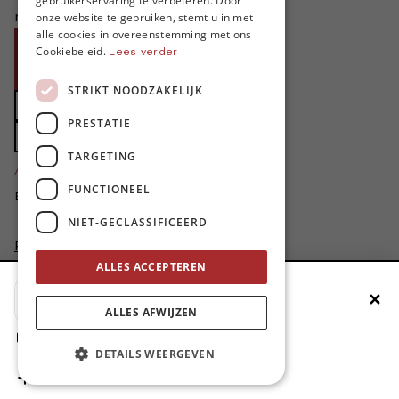
gebruikerservaring te verbeteren. Door
ENGLISH
niet zonder jouw steun!
onze website te gebruiken, stemt u in met
alle cookies in overeenstemming met ons
Word proMO*
Cookiebeleid.
Lees verder
Steun MO* met uw organisatie
STRIKT NOODZAKELIJK
Doe een gift
PRESTATIE
Zet MO* in uw testament
TARGETING
4424
proMO's
FUNCTIONEEL
Bedankt voor jullie steun!
NIET-GECLASSIFICEERD
Privacybeleid
Disclaimer
ALLES ACCEPTEREN
AI Charter
✕
Voeg MO* toe aan je beginscherm
Cookievoorkeuren aanpassen
ALLES AFWIJZEN
site by
1. Druk op de deelknop
DETAILS WEERGEVEN
2. Scrol naar beneden
3. Druk op ‘Zet op het beginscherm’