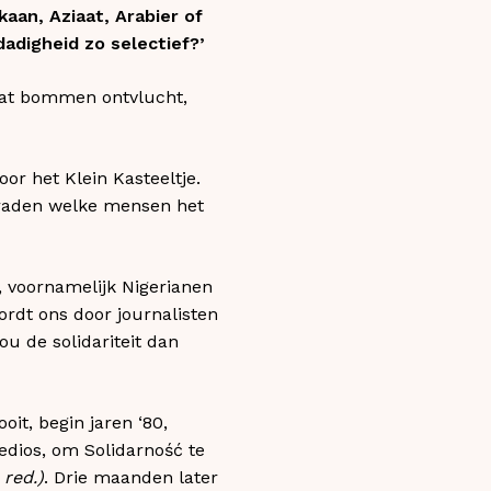
aan, Aziaat, Arabier of
dadigheid zo selectief?’
u dat bommen ontvlucht,
oor het Klein Kasteeltje.
al raden welke mensen het
, voornamelijk Nigerianen
rdt ons door journalisten
u de solidariteit dan
oit, begin jaren ‘80,
edios, om Solidarność te
red.)
. Drie maanden later