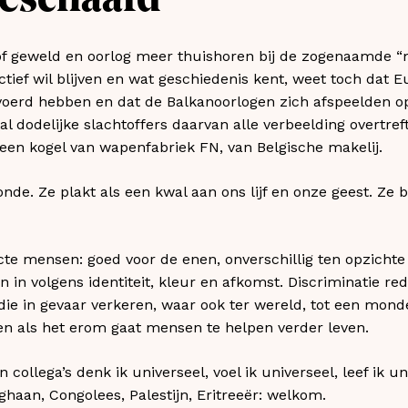
eschaafd”
sof geweld en oorlog meer thuishoren bij de zogenaamde 
ectief wil blijven en wat geschiedenis kent, weet toch dat
voerd hebben en dat de Balkanoorlogen zich afspeelden o
al dodelijke slachtoffers daarvan alle verbeelding overtreft
een kogel van wapenfabriek FN, van Belgische makelij.
zonde. Ze plakt als een kwal aan ons lijf en onze geest. 
te mensen: goed voor de enen, onverschillig ten opzichte
in volgens identiteit, kleur en afkomst. Discriminatie red
ie in gevaar verkeren, waar ook ter wereld, tot een mondel
en als het erom gaat mensen te helpen verder leven.
 collega’s denk ik universeel, voel ik universeel, leef ik u
fghaan, Congolees, Palestijn, Eritreeër: welkom.