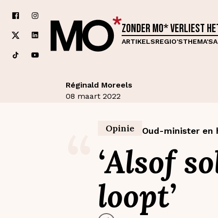
Zonder MO* verliest h
ARTIKELS
REGIO'S
THEMA'S
A
Réginald Moreels
08 maart 2022
“
Opinie
Oud-minister en h
‘Alsof s
loopt’