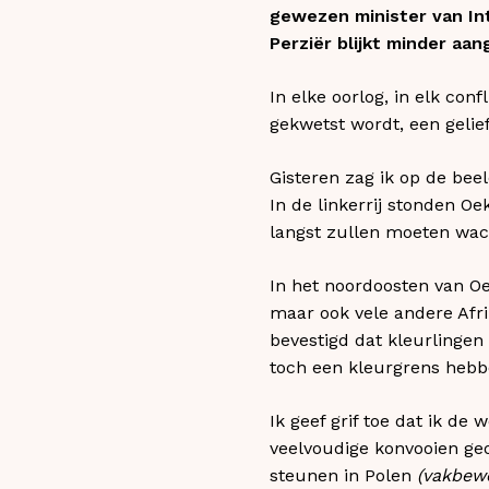
gewezen minister van Int
Perziër blijkt minder aan
In elke oorlog, in elk con
gekwetst wordt, een gelie
Gisteren zag ik op de beel
In de linkerrij stonden O
langst zullen moeten wac
In het noordoosten van Oe
maar ook vele andere Afri
bevestigd dat kleurlingen
toch een kleurgrens hebbe
Ik geef grif toe dat ik de 
veelvoudige konvooien geo
steunen in Polen
(vakbewe