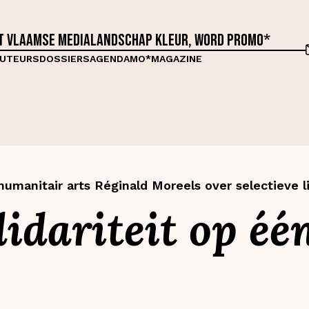
et Vlaamse medialandschap kleur, word proMO*
UTEURS
DOSSIERS
AGENDA
MO*MAGAZINE
umanitair arts Réginald Moreels over selectieve l
olidariteit op éé