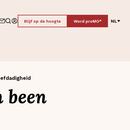
NL
Blijf op de hoogte
Word proMO*
iefdadigheid
n been