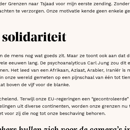
der Grenzen naar Tsjaad voor mijn eerste zending. Zonder
rachten te verzorgen. Onze motivatie kende geen enkele 
 solidariteit
 in de mens nog wat goeds zit. Maar ze toont ook aan dat de
 vele eeuwen lang. De psychoanalyticus Carl Jung zou dit 
en. Het leed van een Afrikaan, Aziaat, Arabier, Iraniër is
 in onze wereld gemeten op een pijnschaal van één tot tien.
aat boven de vijf voor de blanke.
oochelend. Terwijl onze EU-regeringen een “gecontroleerde”
elingen uit diverse continenten, worden onze grenzen nu 
 voor zij die nog tot onze beschaving behoren.
ekers hullen zich voor de camera’s 