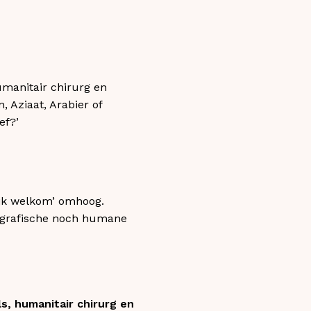
humanitair chirurg en
 Aziaat, Arabier of
ef?’
ijk welkom’ omhoog.
eografische noch humane
ls, humanitair chirurg en