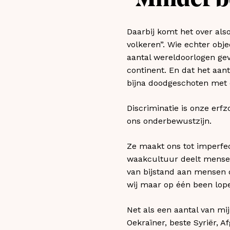
“Minder b
Daarbij komt het over al
volkeren”. Wie echter obj
aantal wereldoorlogen ge
continent. En dat het aant
bijna doodgeschoten met 
Discriminatie is onze erf
ons onderbewustzijn.
Ze maakt ons tot imperfec
waakcultuur deelt mensen 
van bijstand aan mensen d
wij maar op één been lop
Net als een aantal van mijn
Oekraïner, beste Syriër, A