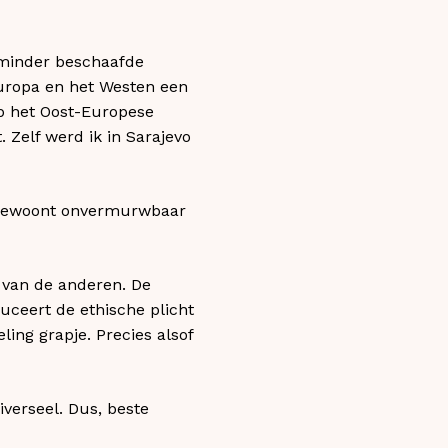
“minder beschaafde
 Europa en het Westen een
p het Oost-Europese
. Zelf werd ik in Sarajevo
Ze bewoont onvermurwbaar
 van de anderen. De
uceert de ethische plicht
ing grapje. Precies alsof
niverseel. Dus, beste