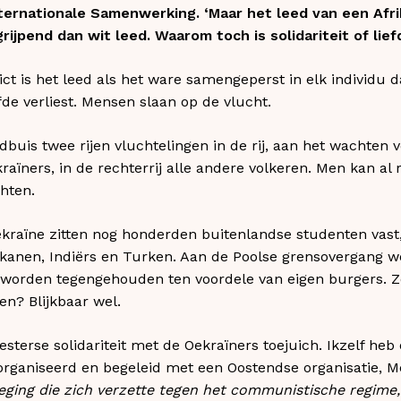
ernationale Samenwerking. ‘Maar het leed van een Afrik
grijpend dan wit leed. Waarom toch is solidariteit of lief
flict is het leed als het ware samengeperst in elk individ
fde verliest. Mensen slaan op de vlucht.
dbuis twee rijen vluchtelingen in de rij, aan het wachten v
ekraïners, in de rechterrij alle andere volkeren. Men kan 
hten.
kraïne zitten nog honderden buitenlandse studenten vast
kanen, Indiërs en Turken. Aan de Poolse grensovergang wo
 worden tegengehouden ten voordele van eigen burgers. Zo
n? Blijkbaar wel.
westerse solidariteit met de Oekraïners toejuich. Ikzelf heb o
rganiseerd en begeleid met een Oostendse organisatie, M
ging die zich verzette tegen het communistische regime, 