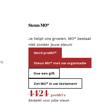
Steun MO*
Je helpt ons groeien. MO* bestaat
niet zonder jouw steun!
Word proMO*
*?
Steun MO* met uw organisatie
Doe een gift
Zet MO* in uw testament
4424
proMO's
Bedankt voor jullie steun!