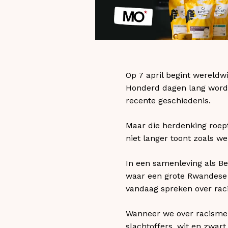
Op 7 april begint wereldw
Honderd dagen lang wordt 
recente geschiedenis.
Maar die herdenking roep
niet langer toont zoals w
In een samenleving als Be
waar een grote Rwandese g
vandaag spreken over rac
Wanneer we over racisme s
slachtoffers, wit en zwar