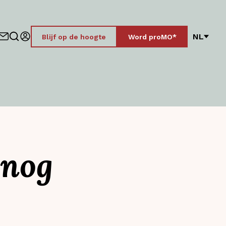
NL
Blijf op de hoogte
Word proMO*
 nog