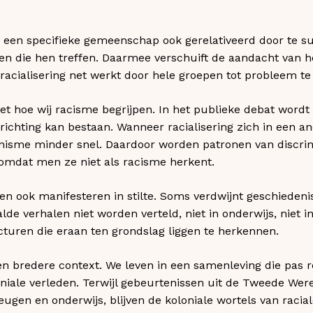
een specifieke gemeenschap ook gerelativeerd door te sug
gen die hen treffen. Daarmee verschuift de aandacht van 
l racialisering net werkt door hele groepen tot probleem t
t hoe wij racisme begrijpen. In het publieke debat wordt
n richting kan bestaan. Wanneer racialisering zich in een a
isme minder snel. Daardoor worden patronen van discrim
 omdat men ze niet als racisme herkent.
n ook manifesteren in stilte. Soms verdwijnt geschiedenis 
e verhalen niet worden verteld, niet in onderwijs, niet i
cturen die eraan ten grondslag liggen te herkennen.
en bredere context. We leven in een samenleving die pas r
oniale verleden. Terwijl gebeurtenissen uit de Tweede Wer
heugen en onderwijs, blijven de koloniale wortels van racia