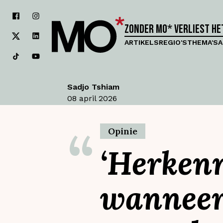
Zonder MO* verliest h
ARTIKELS
REGIO'S
THEMA'S
A
Sadjo Tshiam
08 april 2026
“
Opinie
‘Herken
wanneer