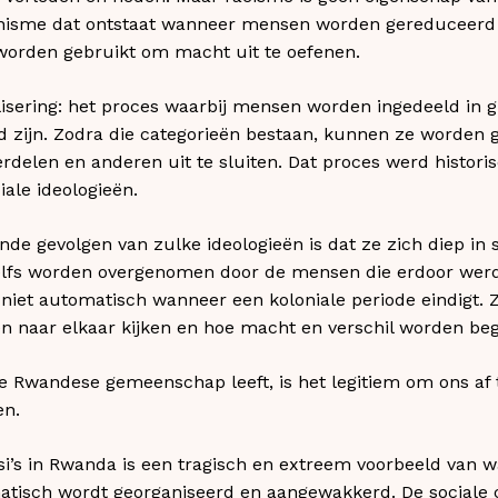
sme dat ontstaat wanneer mensen worden gereduceerd t
worden gebruikt om macht uit te oefenen.
lisering: het proces waarbij mensen worden ingedeeld in
d zijn. Zodra die categorieën bestaan, kunnen ze worden 
verdelen en anderen uit te sluiten. Dat proces werd histor
iale ideologieën.
nde gevolgen van zulke ideologieën is dat ze zich diep i
elfs worden overgenomen door de mensen die erdoor werd
iet automatisch wanneer een koloniale periode eindigt. 
n naar elkaar kijken en hoe macht en verschil worden be
e Rwandese gemeenschap leeft, is het legitiem om ons af t
en.
i’s in Rwanda is een tragisch en extreem voorbeeld van wa
atisch wordt georganiseerd en aangewakkerd. De sociale 