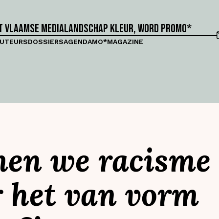
et Vlaamse medialandschap kleur, word proMO*
UTEURS
DOSSIERS
AGENDA
MO*MAGAZINE
nen we racisme
 het van vorm