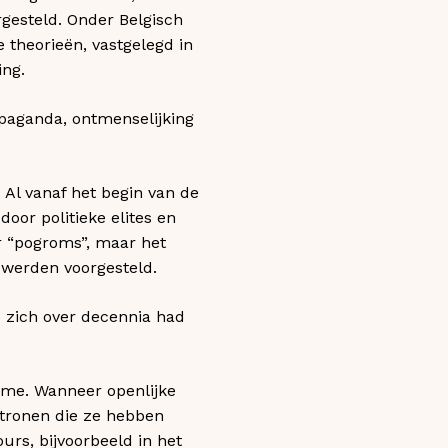
rgesteld. Onder Belgisch
 theorieën, vastgelegd in
ing.
ropaganda, ontmenselijking
 Al vanaf het begin van de
oor politieke elites en
r “pogroms”, maar het
d werden voorgesteld.
 zich over decennia had
sme. Wanneer openlijke
tronen die ze hebben
urs, bijvoorbeeld in het