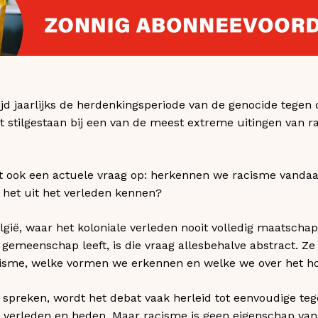
ijd jaarlijks de herdenkingsperiode van de genocide tegen 
stilgestaan bij een van de meest extreme uitingen van rac
t ook een actuele vraag op: herkennen we racisme vandaa
e het uit het verleden kennen?
lgië, waar het koloniale verleden nooit volledig maatschap
emeenschap leeft, is die vraag allesbehalve abstract. Ze
isme, welke vormen we erkennen en welke we over het ho
preken, wordt het debat vaak herleid tot eenvoudige teg
t, verleden en heden. Maar racisme is geen eigenschap van