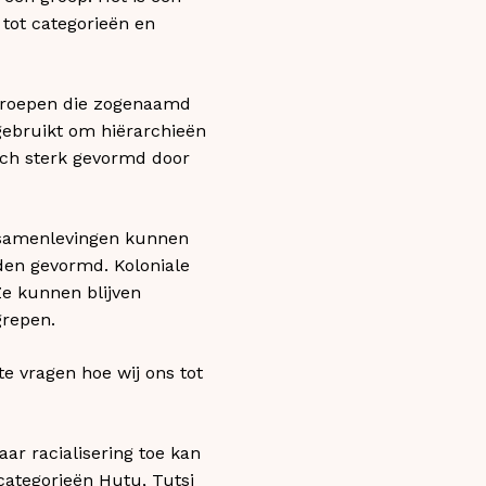
ot categorieën en
 groepen die zogenaamd
gebruikt om hiërarchieën
isch sterk gevormd door
n samenlevingen kunnen
en gevormd. Koloniale
Ze kunnen blijven
grepen.
e vragen hoe wij ons tot
ar racialisering toe kan
categorieën Hutu, Tutsi