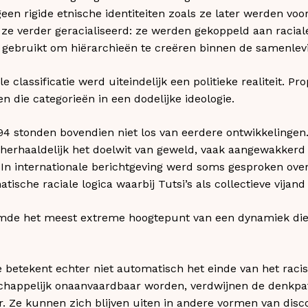
een rigide etnische identiteiten zoals ze later werden voo
ze verder geracialiseerd: ze werden gekoppeld aan raciale
 gebruikt om hiërarchieën te creëren binnen de samenlev
e classificatie werd uiteindelijk een politieke realiteit. P
 die categorieën in een dodelijke ideologie.
4 stonden bovendien niet los van eerdere ontwikkelingen.
 herhaaldelijk het doelwit van geweld, vaak aangewakkerd d
 In internationale berichtgeving werd soms gesproken ove
ische raciale logica waarbij Tutsi’s als collectieve vijan
mde het meest extreme hoogtepunt van een dynamiek die
 betekent echter niet automatisch het einde van het raci
schappelijk onaanvaardbaar worden, verdwijnen de denkpa
. Ze kunnen zich blijven uiten in andere vormen van disco