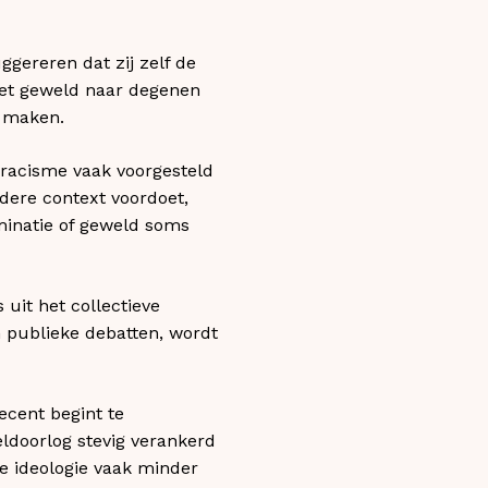
gereren dat zij zelf de
het geweld naar degenen
e maken.
 racisme vaak voorgesteld
ndere context voordoet,
inatie of geweld soms
uit het collectieve
n publieke debatten, wordt
ecent begint te
eldoorlog stevig verankerd
le ideologie vaak minder