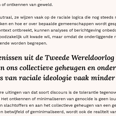
n of ontkennen van geweld.
neutraal, ze wijzen vaak op de raciale logica die nog stee
jken en hoe er over bepaalde gemeenschappen wordt gesp
ntext ontbreekt, kunnen analyses of berichtgeving onbedo
noodzakelijk uit kwade wil, maar omdat de onderliggende 
oende worden begrepen.
enissen uit de Tweede Wereldoorlog 
n ons collectieve geheugen en onderw
s van raciale ideologie vaak minder
e uitingen van dat soort discours is de tolerantie tegeno
. Het ontkennen of minimaliseren van genocide is geen lout
an slachtoffers en aan het collectieve geheugen van een
n betwijfeld of geminimaliseerd, wordt ook de realiteit v