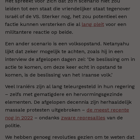
Het spreekt voor zich dat zo’n scenario niet zou
leiden tot een staat die vriendelijker staat tegenover
Israël of de VS. Sterker nog, het zou potentieel een
factie kunnen versterken die al
lang pleit
voor een
militantere reactie op beide.
Een ander scenario is een volksopstand. Netanyahu
lijkt dat zeker mogelijk te achten, zoals hij in een
interview de afgelopen dagen zei: ‘De beslissing om in
actie te komen, om deze keer echt in opstand te
komen, is de beslissing van het Iraanse volk.’
Veel Iraniërs zijn al lang teleurgesteld in hun regering
– zelfs met gematigdere en hervormingsgezinde
elementen. De afgelopen decennia zijn herhaaldelijk
massale protesten uitgebroken –
de meest recente
nog in 2022
– ondanks
zware represailles
van de
politie.
We hebben genoeg revoluties gezien om te weten dat