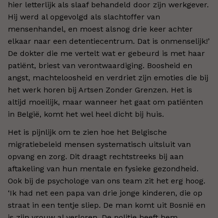
hier letterlijk als slaaf behandeld door zijn werkgever.
Hij werd al opgevolgd als slachtoffer van
mensenhandel, en moest alsnog drie keer achter
elkaar naar een detentiecentrum. Dat is onmenselijk!’
De dokter die me vertelt wat er gebeurd is met haar
patiënt, briest van verontwaardiging. Boosheid en
angst, machteloosheid en verdriet zijn emoties die bij
het werk horen bij Artsen Zonder Grenzen. Het is
altijd moeilijk, maar wanneer het gaat om patiënten
in België, komt het wel heel dicht bij huis.
Het is pijnlijk om te zien hoe het Belgische
migratiebeleid mensen systematisch uitsluit van
opvang en zorg. Dit draagt rechtstreeks bij aan
aftakeling van hun mentale en fysieke gezondheid.
Ook bij de psychologe van ons team zit het erg hoog.
‘Ik had net een papa van drie jonge kinderen, die op
straat in een tentje sliep. De man komt uit Bosnië en
is zijn vrouw al verloren. De politie heeft hem