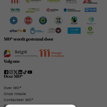
MO* wordt gesteund door
Volg ons
Over MO*
Over MO*
Onze missie
Contacteer MO*
Onze auteurs