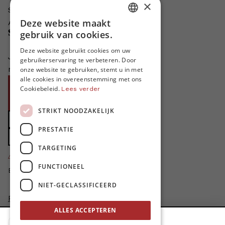
×
Schrijven voor MO*?
Deze website maakt
Adverteren in MO*
DUTCH
Steun MO*
gebruik van cookies.
FRENCH
Deze website gebruikt cookies om uw
Je helpt ons groeien. MO* bestaat
gebruikerservaring te verbeteren. Door
ENGLISH
niet zonder jouw steun!
onze website te gebruiken, stemt u in met
alle cookies in overeenstemming met ons
Word proMO*
Cookiebeleid.
Lees verder
Steun MO* met uw organisatie
STRIKT NOODZAKELIJK
Doe een gift
PRESTATIE
Zet MO* in uw testament
TARGETING
4424
proMO's
FUNCTIONEEL
Bedankt voor jullie steun!
NIET-GECLASSIFICEERD
Privacybeleid
Disclaimer
ALLES ACCEPTEREN
AI Charter