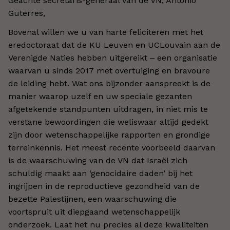
Geachte secretaris-generaal van de VN, António
Guterres,
Bovenal willen we u van harte feliciteren met het
eredoctoraat dat de KU Leuven en UCLouvain aan de
Verenigde Naties hebben uitgereikt ‒ een organisatie
waarvan u sinds 2017 met overtuiging en bravoure
de leiding hebt. Wat ons bijzonder aanspreekt is de
manier waarop uzelf en uw speciale gezanten
afgetekende standpunten uitdragen, in niet mis te
verstane bewoordingen die weliswaar altijd gedekt
zijn door wetenschappelijke rapporten en grondige
terreinkennis. Het meest recente voorbeeld daarvan
is de waarschuwing van de VN dat Israël zich
schuldig maakt aan ‘genocidaire daden’ bij het
ingrijpen in de reproductieve gezondheid van de
bezette Palestijnen, een waarschuwing die
voortspruit uit diepgaand wetenschappelijk
onderzoek. Laat het nu precies al deze kwaliteiten