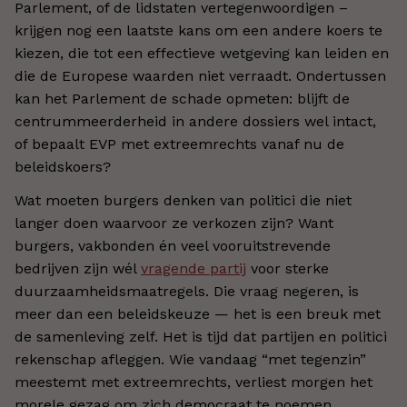
Parlement, of de lidstaten vertegenwoordigen –
krijgen nog een laatste kans om een andere koers te
kiezen, die tot een effectieve wetgeving kan leiden en
die de Europese waarden niet verraadt. Ondertussen
kan het Parlement de schade opmeten: blijft de
centrummeerderheid in andere dossiers wel intact,
of bepaalt EVP met extreemrechts vanaf nu de
beleidskoers?
Wat moeten burgers denken van politici die niet
langer doen waarvoor ze verkozen zijn? Want
burgers, vakbonden én veel vooruitstrevende
bedrijven zijn wél
vragende partij
voor sterke
duurzaamheidsmaatregels. Die vraag negeren, is
meer dan een beleidskeuze — het is een breuk met
de samenleving zelf. Het is tijd dat partijen en politici
rekenschap afleggen. Wie vandaag “met tegenzin”
meestemt met extreemrechts, verliest morgen het
morele gezag om zich democraat te noemen.