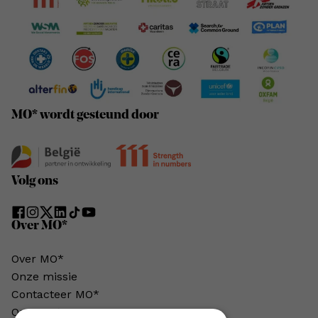
MO* wordt gesteund door
Volg ons
Over MO*
Over MO*
Onze missie
Contacteer MO*
Onze auteurs