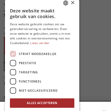
×
Schrijven voor MO*?
Deze website maakt
Adverteren in MO*
DUTCH
Steun MO*
gebruik van cookies.
FRENCH
Deze website gebruikt cookies om uw
Je helpt ons groeien. MO* bestaat
gebruikerservaring te verbeteren. Door
ENGLISH
niet zonder jouw steun!
onze website te gebruiken, stemt u in met
alle cookies in overeenstemming met ons
Word proMO*
Cookiebeleid.
Lees verder
Steun MO* met uw organisatie
STRIKT NOODZAKELIJK
Doe een gift
PRESTATIE
Zet MO* in uw testament
TARGETING
4424
proMO's
FUNCTIONEEL
Bedankt voor jullie steun!
NIET-GECLASSIFICEERD
Privacybeleid
Disclaimer
ALLES ACCEPTEREN
AI Charter