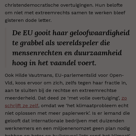
christendemocratische overtuigingen. Hun belofte
om niet met extreemrechts samen te werken bleef
gisteren dode letter.
De EU gooit haar geloofwaardigheid
te grabbel als wereldspeler die
mensenrechten en duurzaamheid
hoog in het vaandel voert.
Ook Hilde Vautmans, EU-parlementslid voor Open-
Vld, koos ervoor om zich, zelfs tegen haar fractie in,
aan te sluiten bij de rechtse en extreemrechtse
meerderheid. Dat deed ze ‘met volle overtuiging’,
zo
schrijft ze zelf
, omdat we ‘het klimaatprobleem echt
niet oplossen met meer papierwerk’. Is er iemand die
gelooft dat internationale bedrijven met duizenden
werknemers en een miljoenenomzet geen plan nodig
hebben en beter op buikgevoel ‘iets rond het klimaat’