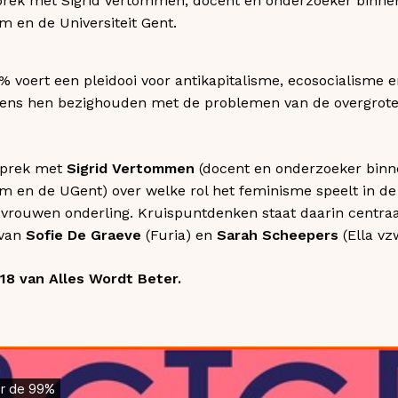
esprek met Sigrid Vertommen, docent en onderzoeker binne
m en de Universiteit Gent.
 voert een pleidooi voor antikapitalisme, ecosocialisme e
gens hen bezighouden met de problemen van de overgrot
sprek met
Sigrid Vertommen
(docent en onderzoeker binn
m en de UGent) over welke rol het feminisme speelt in de s
 vrouwen onderling. Kruispuntdenken staat daarin centraa
 van
Sofie De Graeve
(Furia) en
Sarah Scheepers
(Ella vz
 18 van Alles Wordt Beter.