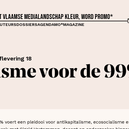
et Vlaamse medialandschap kleur, word proMO*
UTEURS
DOSSIERS
AGENDA
MO*MAGAZINE
flevering 18
sme voor de 9
 voert een pleidooi voor antikapitalisme, ecosocialisme 