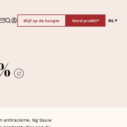
NL
Blijf op de hoogte
Word proMO*
9%
en antiracisme. Ng Sauw