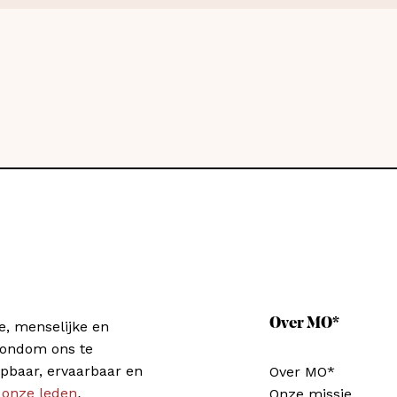
Over MO*
e, menselijke en
rondom ons te
pbaar, ervaarbaar en
Over MO*
 onze leden
.
Onze missie