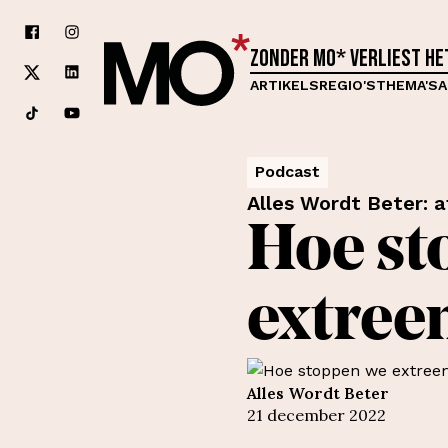
Zonder MO* verliest h
ARTIKELS
REGIO'S
THEMA'S
A
Podcast
Alles Wordt Beter: a
Hoe st
extree
Alles Wordt Beter
21 december 2022