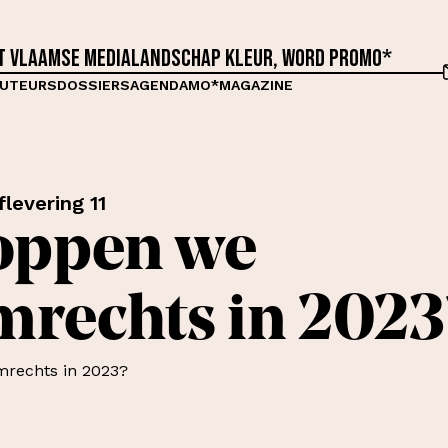
et Vlaamse medialandschap kleur, word proMO*
UTEURS
DOSSIERS
AGENDA
MO*MAGAZINE
flevering 11
oppen we
mrechts in 2023