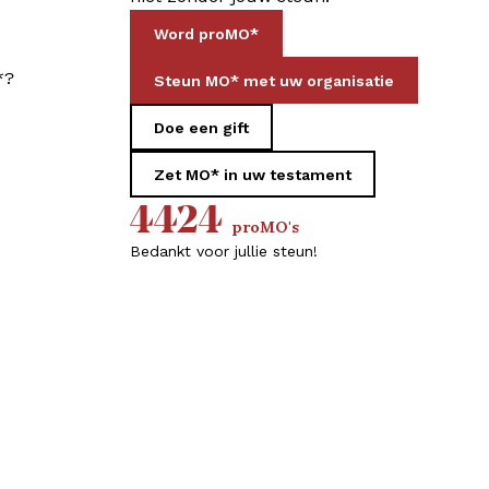
Word proMO*
*?
Steun MO* met uw organisatie
Doe een gift
Zet MO* in uw testament
4424
proMO's
Bedankt voor jullie steun!