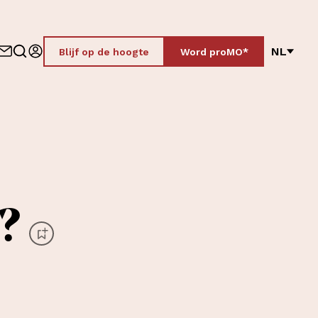
NL
Blijf op de hoogte
Word proMO*
?