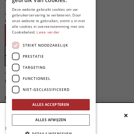
gebruik van cookies.
FRENCH
Deze website gebruikt cookies om uw
Je helpt ons groeien. MO* bestaat
gebruikerservaring te verbeteren. Door
ENGLISH
niet zonder jouw steun!
onze website te gebruiken, stemt u in met
alle cookies in overeenstemming met ons
Word proMO*
Cookiebeleid.
Lees verder
Steun MO* met uw organisatie
STRIKT NOODZAKELIJK
Doe een gift
PRESTATIE
Zet MO* in uw testament
TARGETING
4424
proMO's
FUNCTIONEEL
Bedankt voor jullie steun!
NIET-GECLASSIFICEERD
Privacybeleid
Disclaimer
ALLES ACCEPTEREN
AI Charter
✕
Voeg MO* toe aan je beginscherm
Cookievoorkeuren aanpassen
ALLES AFWIJZEN
site by
1. Druk op de deelknop
DETAILS WEERGEVEN