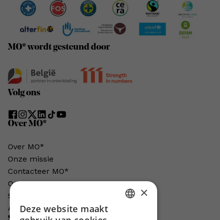
MO* wordt gesteund door
Volg ons
Over MO*
Over MO*
Onze missie
Contacteer MO*
Onze auteurs
×
Schrijven voor MO*?
Deze website maakt
Adverteren in MO*
DUTCH
Steun MO*