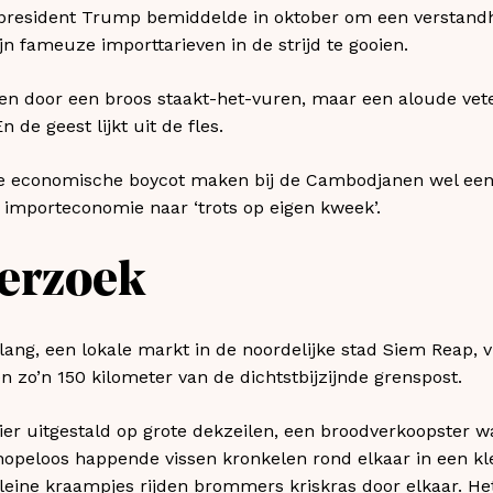
 president Trump bemiddelde in oktober om een verstandho
n fameuze importtarieven in de strijd te gooien.
n door een broos staakt-het-vuren, maar een aloude vete
n de geest lijkt uit de fles.
de economische boycot maken bij de Cambodjanen wel ee
n importeconomie naar ‘trots op eigen kweek’.
erzoek
ang, een lokale markt in de noordelijke stad Siem Reap, 
 zo’n 150 kilometer van de dichtstbijzijnde grenspost.
hier uitgestald op grote dekzeilen, een broodverkoopster 
hopeloos happende vissen kronkelen rond elkaar in een klei
leine kraampjes rijden brommers kriskras door elkaar. He