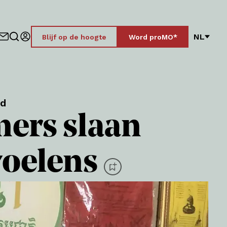
NL
Blijf op de hoogte
Word proMO*
nd
ers slaan
voelens