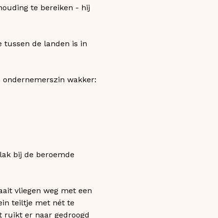
uding te bereiken - hij
 tussen de landen is in
n ondernemerszin wakker:
vlak bij de beroemde
waait vliegen weg met een
n teiltje met nét te
t ruikt er naar gedroogd