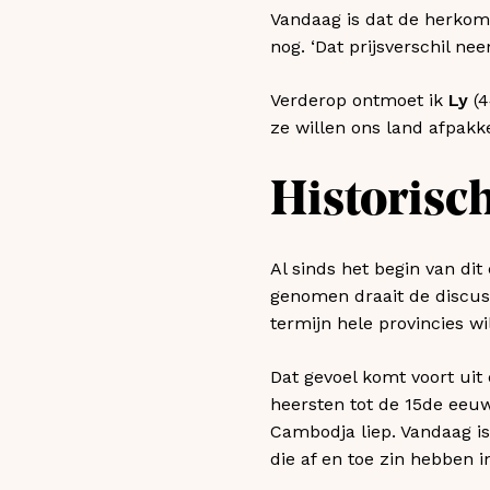
Vandaag is dat de herkoms
nog. ‘Dat prijsverschil neem
Verderop ontmoet ik
Ly
(
ze willen ons land afpakk
Historisc
Al sinds het begin van dit
genomen draait de discus
termijn hele provincies wi
Dat gevoel komt voort ui
heersten tot de 15de eeuw
Cambodja liep. Vandaag is
die af en toe zin hebben i