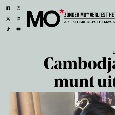
Zonder MO* verliest h
ARTIKELS
REGIO'S
THEMA'S
A
L
Cambodja
munt uit