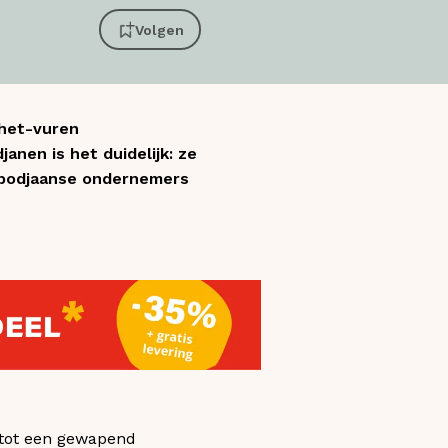
Volgen
-het-vuren
nen is het duidelijk: ze
ambodjaanse ondernemers
 tot een gewapend