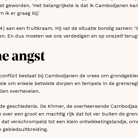
t geworden. ‘Het belangrijkste is dat ik Cambodjanen kan 
 ik er graag bij.’
44) aan een fruitkraam. Hij vat de situatie bondig samen: ‘
en. En dus moeten we ons verdedigen en op onszelf terugv
he angst
 conflict bestaat bij Cambodjanen de vrees om grondgebied 
sie om enkele betwiste dorpen en tempels in de grensreg
llen overhevelen.
t de geschiedenis. De Khmer, de overheersende Cambodjaa
 over een groot en machtig rijk dat tot ver buiten de gre
 dat verschrompeld tot een klein ontwikkelingslandje, omr
n gebiedsuitbreiding.