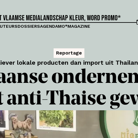
et Vlaamse medialandschap kleur, word proMO*
UTEURS
DOSSIERS
AGENDA
MO*MAGAZINE
Reportage
iever lokale producten dan import uit Thaila
anse ondernem
 anti-Thaise ge