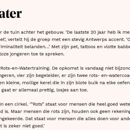
ater
de tuin achter het gebouw. ‘De laatste 20 jaar heb ik m
oet’, vertelt hij de groep met een stevig Antwerps accent. 
minaliteit belanden…’ Met zijn pet, tattoos en vlotte babbe
oze jongeren toe te spreken.
 Rots-en-Watertraining. De opkomst is vandaag niet bijzond
ngeren, vier zijn begeleider, er zijn twee rots- en-watercoa
 kleine, mollige kerel die in zijn blote buik na elke oefen
 gaat er allemaal prettig, losjes aan toe.
n een cirkel. ‘”Rots” staat voor mensen die heel goed weten
oed is. Maar mensen die rots zijn, houden ook geen rekeni
omgekeerde. Dat staat voor mensen die alles doen voor and
is zeker niet goed.’