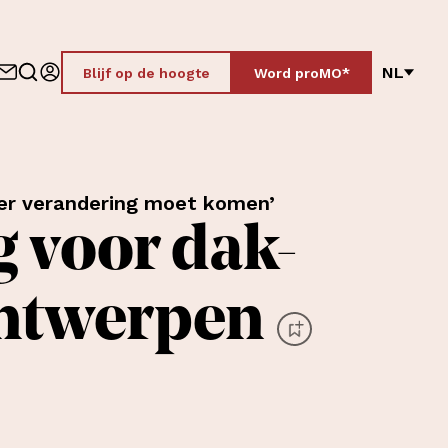
NL
Blijf op de hoogte
Word proMO*
r er verandering moet komen’
 voor dak-
Antwerpen