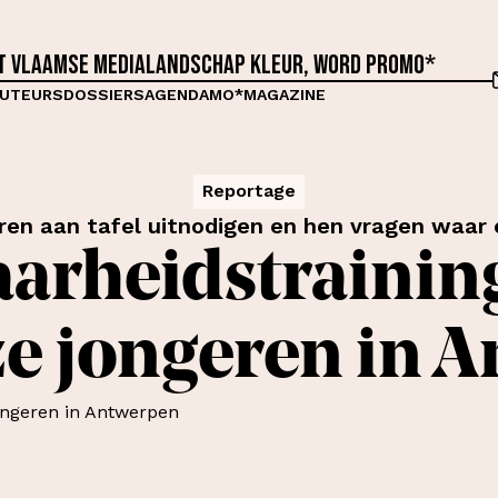
et Vlaamse medialandschap kleur, word proMO*
UTEURS
DOSSIERS
AGENDA
MO*MAGAZINE
Reportage
eren aan tafel uitnodigen en hen vragen waa
arheidstraining
ze jongeren in 