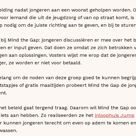
eiding nadat jongeren aan een woonst geholpen worden. Op 
oor iemand die uit de jeugdzorg of van op straat komt, is 
p nodig om de juiste richting aan te geven, en bij te sturen
l bij Mind the Gap: jongeren discussiëren er mee over het 
en er input geven. Dat doen ze omdat ze zich betrokken v
gen aan oplossingen. Vosters wijst me erop dat de jongere
iger, ze worden er niet voor betaald.
 belang om de noden van deze groep goed te kunnen begrij
stapjes of gratis maaltijden probeert Mind the Gap de jong
nt.
het beleid gaat tergend traag. Daarom wil Mind the Gap o
iets aan hebben. Zo realiseerden ze het
inloophuis Jump
r kunnen jongeren terecht om even op adem te komen en
 wassen.