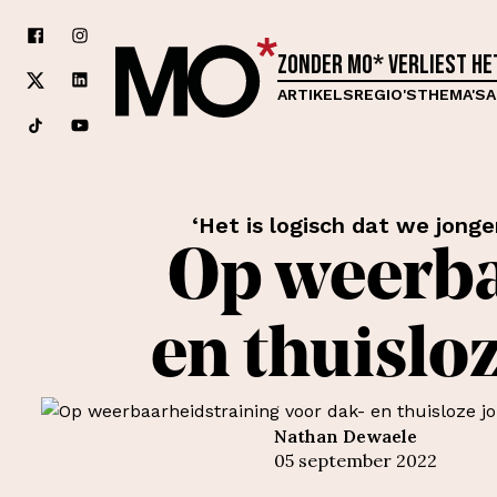
Zonder MO* verliest h
ARTIKELS
REGIO'S
THEMA'S
A
‘Het is logisch dat we jong
Op weerba
en thuislo
Nathan Dewaele
05 september 2022