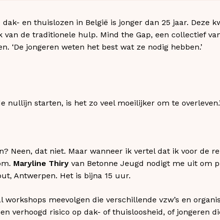
dak- en thuislozen in België is jonger dan 25 jaar. Deze 
 van de traditionele hulp. Mind the Gap, een collectief va
ten. ‘De jongeren weten het best wat ze nodig hebben.’
 nullijn starten, is het zo veel moeilijker om te overleven.
n? Neen, dat niet. Maar wanneer ik vertel dat ik voor de r
kom.
Maryline Thiry
van Betonne Jeugd nodigt me uit om pl
ut, Antwerpen. Het is bijna 15 uur.
l workshops meevolgen die verschillende vzw’s en organi
 verhoogd risico op dak- of thuisloosheid, of jongeren die