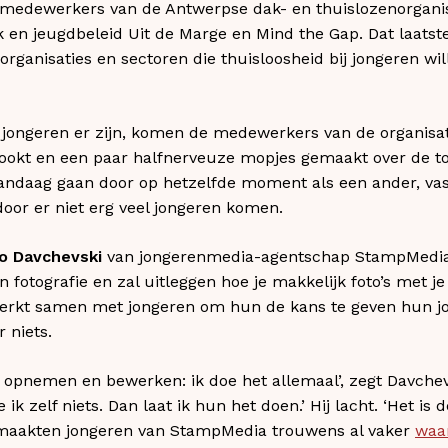
en medewerkers van de Antwerpse dak- en thuislozenorgani
en jeugdbeleid Uit de Marge en Mind the Gap. Dat laatste 
organisaties en sectoren die thuisloosheid bij jongeren w
 jongeren er zijn, komen de medewerkers van de organisati
rookt en een paar halfnerveuze mopjes gemaakt over de t
andaag gaan door op hetzelfde moment als een ander, v
oor er niet erg veel jongeren komen.
o Davchevski
van jongerenmedia-agentschap StampMedia.
 fotografie en zal uitleggen hoe je makkelijk foto’s met 
kt samen met jongeren om hun de kans te geven hun jour
 niets.
ts, opnemen en bewerken: ik doe het allemaal’, zegt Davche
k zelf niets. Dan laat ik hun het doen.’ Hij lacht. ‘Het is 
* maakten jongeren van StampMedia trouwens al vaker
waar