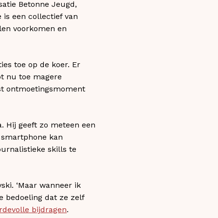
satie Betonne Jeugd,
is een collectief van
illen voorkomen en
es toe op de koer. Er
ot nu toe magere
ast ontmoetingsmoment
 Hij geeft zo meteen een
je smartphone kan
nalistieke skills te
vski. ‘Maar wanneer ik
de bedoeling dat ze zelf
devolle bijdragen
.