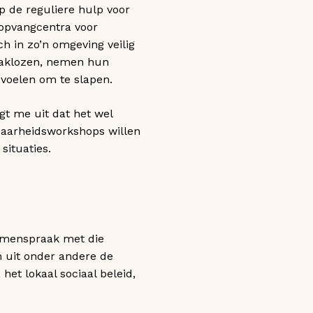
p de reguliere hulp voor
opvangcentra voor
ch in zo’n omgeving veilig
daklozen, nemen hun
 voelen om te slapen.
t me uit dat het wel
baarheidsworkshops willen
situaties.
samenspraak met die
n uit onder andere de
et lokaal sociaal beleid,