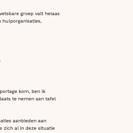
kwetsbare groep valt helaas
n hulporganisaties,
’
eportage kom, ben ik
aats te nemen aan tafel
saties aanbieden aan
 zich al in deze situatie