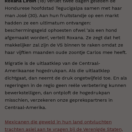
Roxana Lirbín
(18) verliet twee dagen geleden de
Hondurese hoofdstad Tegucigalpa samen met haar
man José (30). Aan hun fruitstandje op een markt
hadden ze een ultimatum ontvangen:
beschermingsgeld ophoesten ofwel ‘als een hond
afgemaakt worden’, vertelt Roxana. Ze zegt dat het
makkelijker zal zijn de VS binnen te raken omdat ze
haar vijftien maanden oude zoontje Carlos mee heeft.
Migratie is de uitlaatklep van de Centraal-
Amerikaanse hogedrukpan. Als die uitlaatklep
dichtgaat, dan neemt de druk ongetwijfeld toe. En als
regeringen in de regio geen reële verbetering kunnen
bewerkstelligen, dan ontploft de hogedrukpan
misschien, verzekeren onze geprekspartners in
Centraal-Amerika.
Mexicanen die geweld in hun land ontvluchten
trachten asiel aan te vragen bij de Verenigde Staten,