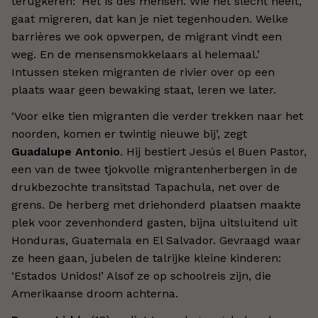
terugkeren: ‘Het is des mensen. Wie het slecht heeft,
gaat migreren, dat kan je niet tegenhouden. Welke
barrières we ook opwerpen, de migrant vindt een
weg. En de mensensmokkelaars al helemaal.’
Intussen steken migranten de rivier over op een
plaats waar geen bewaking staat, leren we later.
‘Voor elke tien migranten die verder trekken naar het
noorden, komen er twintig nieuwe bij’, zegt
Guadalupe Antonio
. Hij bestiert Jesús el Buen Pastor,
een van de twee tjokvolle migrantenherbergen in de
drukbezochte transitstad Tapachula, net over de
grens. De herberg met driehonderd plaatsen maakte
plek voor zevenhonderd gasten, bijna uitsluitend uit
Honduras, Guatemala en El Salvador. Gevraagd waar
ze heen gaan, jubelen de talrijke kleine kinderen:
‘Estados Unidos!’ Alsof ze op schoolreis zijn, die
Amerikaanse droom achterna.