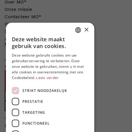
Over MO*
Onze missie
Contacteer MO*
Onze auteurs
×
Schrijven voor MO*?
Deze website maakt
Adverteren in MO*
DUTCH
Steun MO*
gebruik van cookies.
FRENCH
Deze website gebruikt cookies om uw
Je helpt ons groeien. MO* bestaat
gebruikerservaring te verbeteren. Door
ENGLISH
niet zonder jouw steun!
onze website te gebruiken, stemt u in met
alle cookies in overeenstemming met ons
Word proMO*
Cookiebeleid.
Lees verder
Steun MO* met uw organisatie
STRIKT NOODZAKELIJK
Doe een gift
PRESTATIE
Zet MO* in uw testament
TARGETING
4424
proMO's
FUNCTIONEEL
Bedankt voor jullie steun!