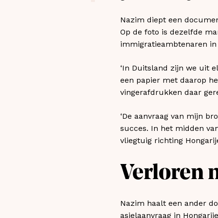
Nazim diept een document o
Op de foto is dezelfde ma
immigratieambtenaren in
‘In Duitsland zijn we uit
een papier met daarop het
vingerafdrukken daar gereg
‘De aanvraag van mijn br
succes. In het midden van
vliegtuig richting Hongarij
Verloren 
Nazim haalt een ander do
asielaanvraag in Hongarije