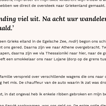
hebben we direct de oversteek naar Griekenland gemaakt.
nding viel uit. Na acht uur wandel
ald.’
een Grieks eiland in de Egeïsche Zee,
nvdr
) begon ons sch
t ons gered. Daarna zijn we naar Athene overgebracht. T
slapen, daarna zijn we via Thessaloniki naar hier, naar de
eeft een smokkelaar ons naar Lojane (dorp op de grens tu
 familie verspreid over verschillende wagens die ons naar
 het mis. De chauffeur van de auto waarin ik zat was dro
akt, in dat ongeval heb ik enkele ribben gebroken en mijn 
an Servië aankwamen, was ons geld op. De enige optie die