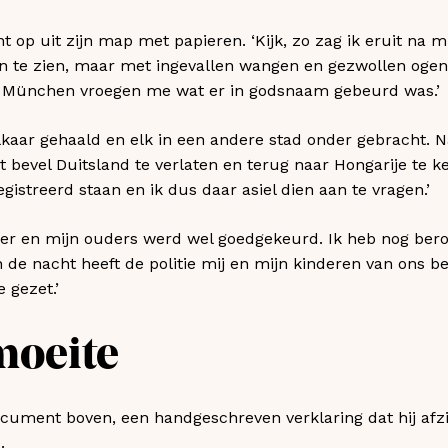
p uit zijn map met papieren. ‘Kijk, zo zag ik eruit na mij
n te zien, maar met ingevallen wangen en gezwollen ogen.
 München vroegen me wat er in godsnaam gebeurd was.’
 elkaar gehaald en elk in een andere stad onder gebracht. 
 bevel Duitsland te verlaten en terug naar Hongarije te k
istreerd staan en ik dus daar asiel dien aan te vragen.’
oer en mijn ouders werd wel goedgekeurd. Ik heb nog ber
 de nacht heeft de politie mij en mijn kinderen van ons be
e gezet.’
moeite
cument boven, een handgeschreven verklaring dat hij afz
.