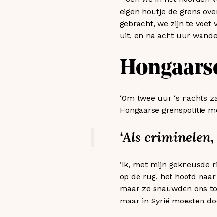
eigen houtje de grens over
gebracht, we zijn te voet 
uit, en na acht uur wand
Hongaars
‘Om twee uur ‘s nachts z
Hongaarse grenspolitie me
‘Als criminelen,
‘Ik, met mijn gekneusde 
op de rug, het hoofd naar
maar ze snauwden ons toe 
maar in Syrië moesten doe