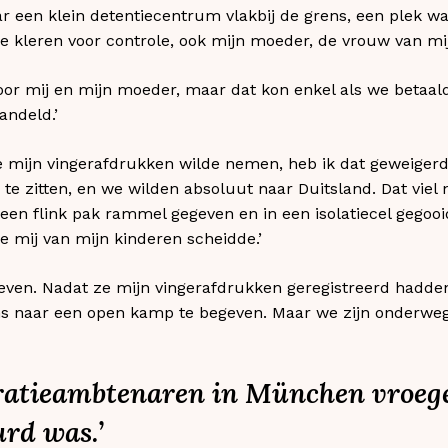
 een klein detentiecentrum vlakbij de grens, een plek waa
e kleren voor controle, ook mijn moeder, de vrouw van mij
oor mij en mijn moeder, maar dat kon enkel als we betaald
andeld.’
e mijn vingerafdrukken wilde nemen, heb ik dat geweigerd. 
e zitten, en we wilden absoluut naar Duitsland. Dat viel n
n flink pak rammel gegeven en in een isolatiecel gegooi
e mij van mijn kinderen scheidde.’
egeven. Nadat ze mijn vingerafdrukken geregistreerd hadd
ons naar een open kamp te begeven. Maar we zijn onderweg
gratieambtenaren in München vroeg
rd was.’