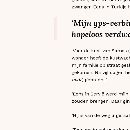
zwanger. Eens in Turkije 
‘Mijn gps-verbi
hopeloos verdwa
‘Voor de kust van Samos (
wonder heeft de kustwach
mijn familie op straat ge
gekomen. Na vijf dagen h
nvdr
) gebracht.’
‘Eens in Servië werd mijn
zouden brengen. Daar ging
‘Hij is van de weg afgera
‘Toen we in het noorden v