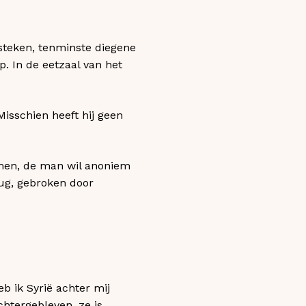
steken, tenminste diegene
p. In de eetzaal van het
Misschien heeft hij geen
emen, de man wil anoniem
rug, gebroken door
eb ik Syrië achter mij
htergebleven, ze is