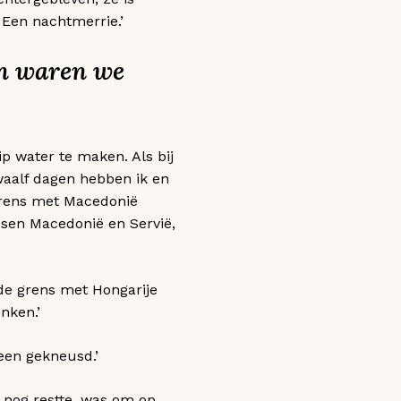
 Een nachtmerrie.’
en waren we
ip water te maken. Als bij
waalf dagen hebben ik en
 grens met Macedonië
ssen Macedonië en Servië,
 de grens met Hongarije
nken.’
been gekneusd.’
 nog restte, was om op