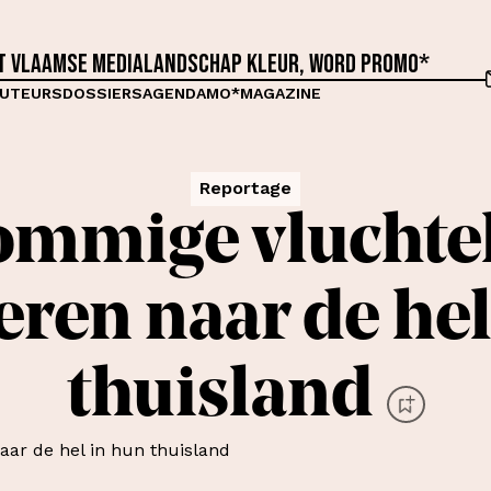
et Vlaamse medialandschap kleur, word proMO*
UTEURS
DOSSIERS
AGENDA
MO*MAGAZINE
Reportage
mmige vluchtel
eren naar de hel
thuisland