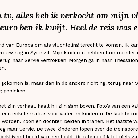
 tv, alles heb ik verkocht om mijn vl
ro ben ik kwijt. Heel de reis was ee
and van Europa om als vluchteling terecht te komen. Ik kan
vrouw nog in Syrië zit. Mijn kinderen hebben hun moeder no
terug naar Servië vertrokken. Morgen ga in naar Thessaloni
n.’
ij gekomen is, maar dan in de andere richting, terug naar
ng gebleken.
t zijn verhaal, haalt hij zijn gsm boven. Foto’s van een k
s een enkele matras voor vader en kinderen. De laatste 
worden. Zoon en dochter, beiden in tranen. Het laatste wat
eg naar Servië. De twee kinderen lopen over de treinspore
 beklijvend beeld van een tocht die uiteindelijk tot niets zal