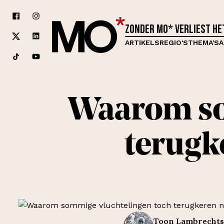
Zonder MO* verliest h
ARTIKELS
REGIO'S
THEMA'S
A
Waarom so
terugk
Toon
Lambrechts