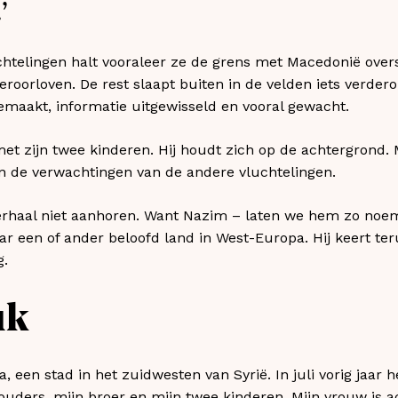
’
chtelingen halt vooraleer ze de grens met Macedonië over
roorloven. De rest slaapt buiten in de velden iets verdero
maakt, informatie uitgewisseld en vooral gewacht.
et zijn twee kinderen. Hij houdt zich op de achtergrond. 
 de verwachtingen van de andere vluchtelingen.
n verhaal niet aanhoren. Want Nazim – laten we hem zo no
aar een of ander beloofd land in West-Europa. Hij keert te
g.
uk
, een stad in het zuidwesten van Syrië. In juli vorig jaar h
uders, mijn broer en mijn twee kinderen. Mijn vrouw is ac