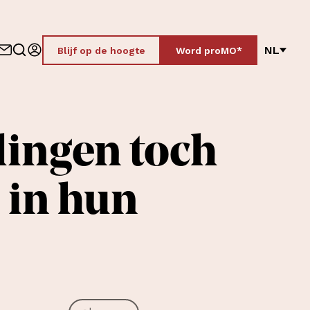
NL
Blijf op de hoogte
Word proMO*
ingen toch
 in hun