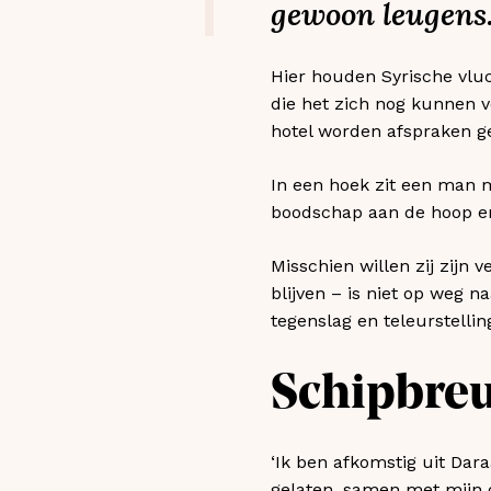
gewoon leugens.
Hier houden Syrische vlu
die het zich nog kunnen ve
hotel worden afspraken ge
In een hoek zit een man m
boodschap aan de hoop en
Misschien willen zij zij
blijven – is niet op weg n
tegenslag en teleurstellin
Schipbre
‘Ik ben afkomstig uit Daraa
gelaten, samen met mijn o