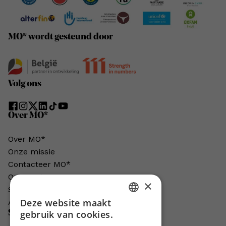
MO* wordt gesteund door
Volg ons
Over MO*
Over MO*
Onze missie
Contacteer MO*
Onze auteurs
×
Schrijven voor MO*?
Deze website maakt
Adverteren in MO*
DUTCH
Steun MO*
gebruik van cookies.