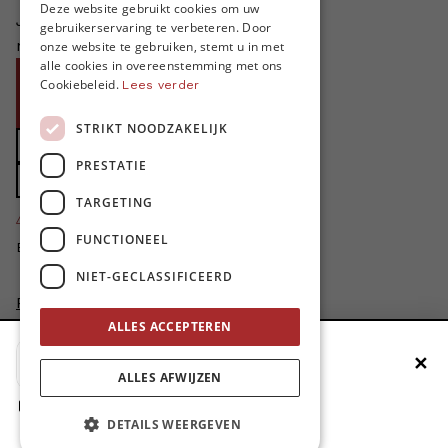
FRENCH
Deze website gebruikt cookies om uw
Je helpt ons groeien. MO* bestaat
gebruikerservaring te verbeteren. Door
ENGLISH
niet zonder jouw steun!
onze website te gebruiken, stemt u in met
alle cookies in overeenstemming met ons
Word proMO*
Cookiebeleid.
Lees verder
Steun MO* met uw organisatie
STRIKT NOODZAKELIJK
Doe een gift
PRESTATIE
Zet MO* in uw testament
TARGETING
4424
proMO's
FUNCTIONEEL
Bedankt voor jullie steun!
NIET-GECLASSIFICEERD
Privacybeleid
Disclaimer
ALLES ACCEPTEREN
AI Charter
✕
Voeg MO* toe aan je beginscherm
Cookievoorkeuren aanpassen
ALLES AFWIJZEN
site by
1. Druk op de deelknop
DETAILS WEERGEVEN
2. Scrol naar beneden