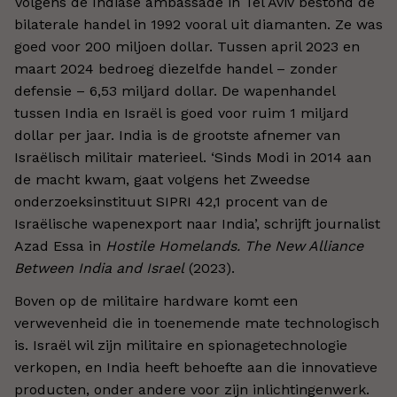
Volgens de Indiase ambassade in Tel Aviv bestond de
bilaterale handel in 1992 vooral uit diamanten. Ze was
goed voor 200 miljoen dollar. Tussen april 2023 en
maart 2024 bedroeg diezelfde handel – zonder
defensie – 6,53 miljard dollar. De wapenhandel
tussen India en Israël is goed voor ruim 1 miljard
dollar per jaar. India is de grootste afnemer van
Israëlisch militair materieel. ‘Sinds Modi in 2014 aan
de macht kwam, gaat volgens het Zweedse
onderzoeksinstituut SIPRI 42,1 procent van de
Israëlische wapenexport naar India’, schrijft journalist
Azad Essa in
Hostile Homelands. The New Alliance
Between India and Israel
(2023).
Boven op de militaire hardware komt een
verwevenheid die in toenemende mate technologisch
is. Israël wil zijn militaire en spionagetechnologie
verkopen, en India heeft behoefte aan die innovatieve
producten, onder andere voor zijn inlichtingenwerk.