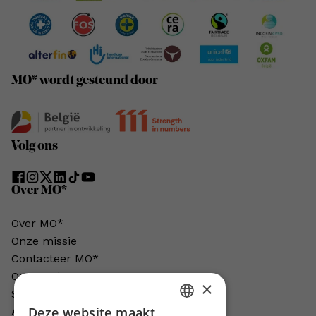
MO* wordt gesteund door
Volg ons
Over MO*
Over MO*
Onze missie
Contacteer MO*
Onze auteurs
×
Schrijven voor MO*?
Deze website maakt
Adverteren in MO*