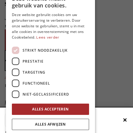
DUTCH
Steun MO*
gebruik van cookies.
FRENCH
Deze website gebruikt cookies om uw
Je helpt ons groeien. MO* bestaat
gebruikerservaring te verbeteren. Door
ENGLISH
niet zonder jouw steun!
onze website te gebruiken, stemt u in met
alle cookies in overeenstemming met ons
Word proMO*
Cookiebeleid.
Lees verder
Steun MO* met uw organisatie
STRIKT NOODZAKELIJK
Doe een gift
PRESTATIE
Zet MO* in uw testament
TARGETING
4424
proMO's
FUNCTIONEEL
Bedankt voor jullie steun!
NIET-GECLASSIFICEERD
Privacybeleid
Disclaimer
ALLES ACCEPTEREN
AI Charter
✕
Voeg MO* toe aan je beginscherm
Cookievoorkeuren aanpassen
ALLES AFWIJZEN
site by
1. Druk op de deelknop