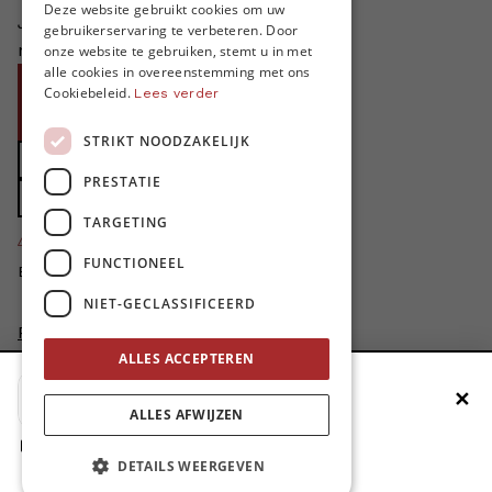
FRENCH
Deze website gebruikt cookies om uw
Je helpt ons groeien. MO* bestaat
gebruikerservaring te verbeteren. Door
ENGLISH
niet zonder jouw steun!
onze website te gebruiken, stemt u in met
alle cookies in overeenstemming met ons
Word proMO*
Cookiebeleid.
Lees verder
Steun MO* met uw organisatie
STRIKT NOODZAKELIJK
Doe een gift
PRESTATIE
Zet MO* in uw testament
TARGETING
4424
proMO's
FUNCTIONEEL
Bedankt voor jullie steun!
NIET-GECLASSIFICEERD
Privacybeleid
ALLES ACCEPTEREN
Disclaimer
AI Charter
✕
Voeg MO* toe aan je beginscherm
Cookievoorkeuren aanpassen
ALLES AFWIJZEN
site by
1. Druk op de deelknop
DETAILS WEERGEVEN
2. Scrol naar beneden