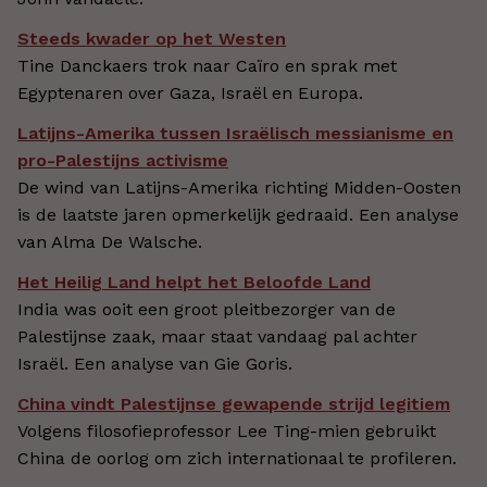
Steeds kwader op het Westen
Tine Danckaers trok naar Caïro en sprak met
Egyptenaren over Gaza, Israël en Europa.
Latijns-Amerika tussen Israëlisch messianisme en
pro-Palestijns activisme
De wind van Latijns-Amerika richting Midden-Oosten
is de laatste jaren opmerkelijk gedraaid. Een analyse
van Alma De Walsche.
Het Heilig Land helpt het Beloofde Land
India was ooit een groot pleitbezorger van de
Palestijnse zaak, maar staat vandaag pal achter
Israël. Een analyse van Gie Goris.
China vindt Palestijnse gewapende strijd legitiem
Volgens filosofieprofessor Lee Ting-mien gebruikt
China de oorlog om zich internationaal te profileren.