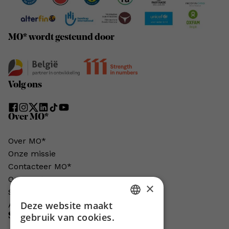
MO* wordt gesteund door
Volg ons
Over MO*
Over MO*
Onze missie
Contacteer MO*
Onze auteurs
×
Schrijven voor MO*?
Deze website maakt
Adverteren in MO*
DUTCH
gebruik van cookies.
Steun MO*